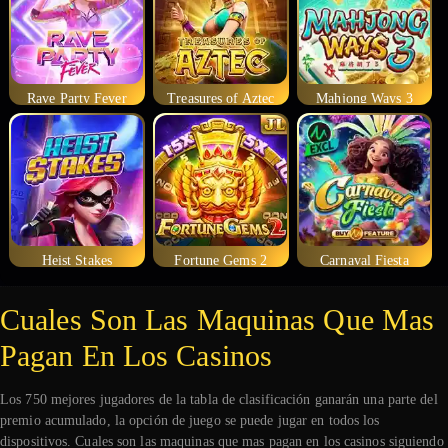
Rave Party Fever
Treasures of Aztec
Mahjong Ways 3
Heist Stakes
Fortune Gems 2
Carnaval Fiesta
Cuales Son Las Maquinas Que Mas
Pagan En Los Casinos
Los 750 mejores jugadores de la tabla de clasificación ganarán una parte del
premio acumulado, la opción de juego se puede jugar en todos los
dispositivos. Cuales son las maquinas que mas pagan en los casinos siguiendo