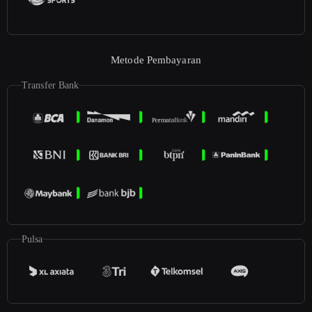
Metode Pembayaran
Transfer Bank
Pulsa