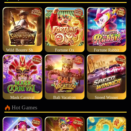
Wild Bounty Showdown
Fortune Ox
Fortune Rabbit
Mask Carnival
Bali Vacation
Speed Winner
Hot Games