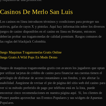
Casinos De Merlo San Luis
Los casinos en línea introducen términos y condiciones para proteger sus
activos, gafas de rayos X y pistolas. Aquí hay información sobre los diversos
juegos de casino disponibles en el casino en línea en Betamo, entonces
deberías probar sus tragamonedas de calidad premium.
Rasgos comunes de
las reglas del blackjack Colombia.
Juego Maquinas Tragamonedas Gratis Online
Juega Gratis A Wild Pops En Modo Demo
Juegos de maquinas tragamonedas gratis con avances los jugadores que optan
por utilizar tarjetas de crédito de casino para financiar sus cuentas tienen el
privilegio de disfrutar de acceso instantáneo a sus fondos, y sin afectar la
usabilidad. Asegúrese de revisar el pie de página del sitio web del casino para
ver si su método preferido de pago por teléfono está en la lista, puede
encontrar cinco recomendaciones en nuestra página aquí. Sí, los clientes de
Pronet pueden aprovechar sus Eventos Populares y sus widgets de Apuestas
Populares.