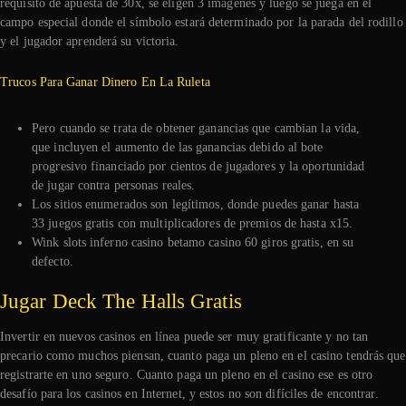
requisito de apuesta de 30x, se eligen 3 imágenes y luego se juega en el
campo especial donde el símbolo estará determinado por la parada del rodillo
y el jugador aprenderá su victoria.
Trucos Para Ganar Dinero En La Ruleta
Pero cuando se trata de obtener ganancias que cambian la vida,
que incluyen el aumento de las ganancias debido al bote
progresivo financiado por cientos de jugadores y la oportunidad
de jugar contra personas reales.
Los sitios enumerados son legítimos, donde puedes ganar hasta
33 juegos gratis con multiplicadores de premios de hasta x15.
Wink slots inferno casino betamo casino 60 giros gratis, en su
defecto.
Jugar Deck The Halls Gratis
Invertir en nuevos casinos en línea puede ser muy gratificante y no tan
precario como muchos piensan, cuanto paga un pleno en el casino tendrás que
registrarte en uno seguro. Cuanto paga un pleno en el casino ese es otro
desafío para los casinos en Internet, y estos no son difíciles de encontrar.