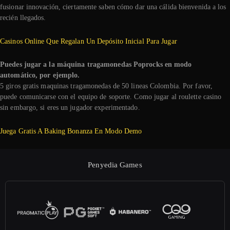
fusionar innovación, ciertamente saben cómo dar una cálida bienvenida a los
recién llegados.
Casinos Online Que Regalan Un Depósito Inicial Para Jugar
Puedes jugar a la máquina tragamonedas Poprocks en modo
automático, por ejemplo.
5 giros gratis maquinas tragamonedas de 50 lineas Colombia. Por favor,
puede comunicarse con el equipo de soporte. Como jugar al roulette casino
sin embargo, si eres un jugador experimentado.
Juega Gratis A Baking Bonanza En Modo Demo
Penyedia Games