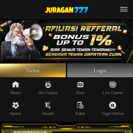
Beranda
Slot Online
Live Casino
Sportsbook
Arcade
Togel Online
Daftar
Login
Poker
Whatsapp
Home
Hot Games
Slots
Live Casino
Telegram
Sports
Arcade
Poker
Togel Online
Livechat