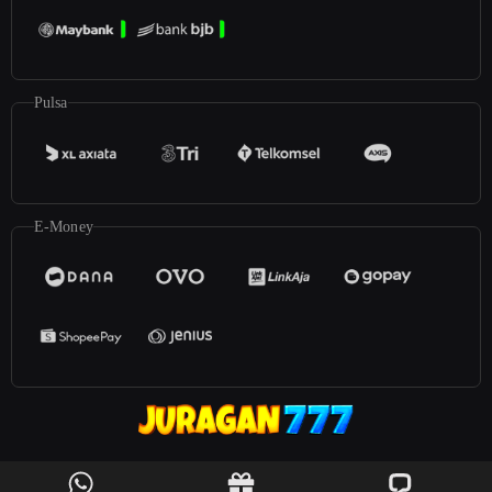
Pulsa
E-Money
©2025
Juragan777
. All rights reserved | 18+