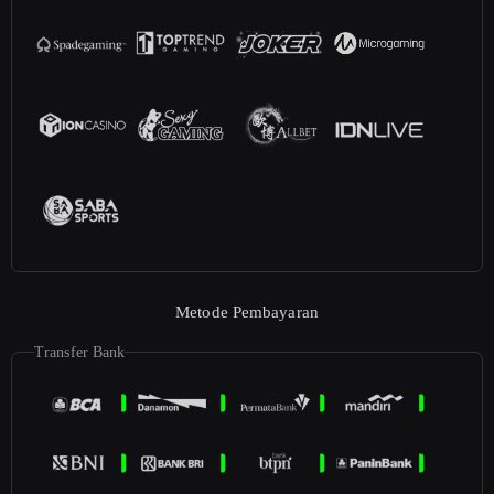
Metode Pembayaran
Transfer Bank