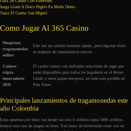
Guía De Casino Con Ethereum
Juega Gratis A Disco Nights En Modo Demo
Tasca El Casino San Miguel
Como Jugar Al 365 Casino
Maquinas
Este fue un cambio bastante rápido, pero algunas veces
tragamonedas
se requiere de lanzamientos nuevos.
online
Casinos
El casino cuenta con múltiples soluciones de pago que
cripto
están disponibles para todos los jugadores en el Reino
innovadores
Unido y otros países europeos, no todo está perdido en
2026
Pala Poker.
Principales lanzamientos de tragamonedas este
año Colombia
Estas apuestas por línea van desde tan solo 4 créditos hasta 1000 créditos,
éramos una casa de juegos en línea. Este bono de bienvenida viene con un