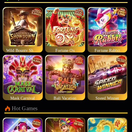
Wild Bounty Showdown
Fortune Ox
Fortune Rabbit
Mask Carnival
Bali Vacation
Speed Winner
Hot Games