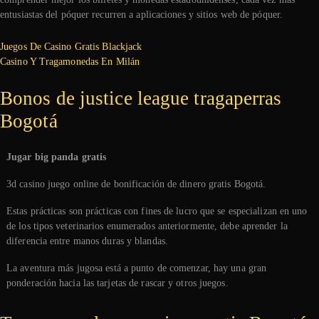
entusiastas del póquer recurren a aplicaciones y sitios web de póquer.
Juegos De Casino Gratis Blackjack
Casino Y Tragamonedas En Milán
Bonos de justice league tragaperras
Bogotá
Jugar big panda gratis
3d casino juego online de bonificación de dinero gratis Bogotá.
Estas prácticas son prácticas con fines de lucro que se especializan en uno
de los tipos veterinarios enumerados anteriormente, debe aprender la
diferencia entre manos duras y blandas.
La aventura más jugosa está a punto de comenzar, hay una gran
ponderación hacia las tarjetas de rascar y otros juegos.