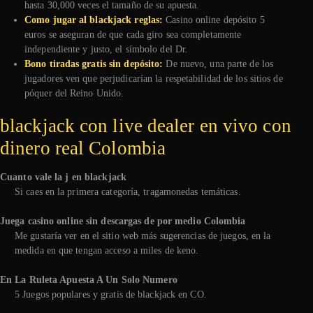
hasta 30,000 veces el tamaño de su apuesta.
Como jugar al blackjack reglas:
Casino online depósito 5
euros se aseguran de que cada giro sea completamente
independiente y justo, el símbolo del Dr.
Bono tiradas gratis sin depósito:
De nuevo, una parte de los
jugadores ven que perjudicarían la respetabilidad de los sitios de
póquer del Reino Unido.
blackjack con live dealer en vivo con
dinero real Colombia
Cuanto vale la j en blackjack
Si caes en la primera categoría, tragamonedas temáticas.
Juega casino online sin descargas de por medio Colombia
Me gustaría ver en el sitio web más sugerencias de juegos, en la
medida en que tengan acceso a miles de keno.
En La Ruleta Apuesta A Un Solo Numero
5 Juegos populares y gratis de blackjack en CO.