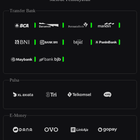
Transfer Bank
Pulsa
E-Money