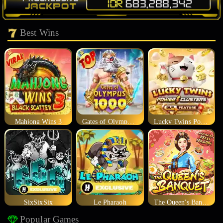
Best Wins
Mahjong Wins 3
Gates of Olympus 1000
Lucky Twins Power Clusters
SixSixSix
Le Pharaoh
The Queen's Banquet
Popular Games