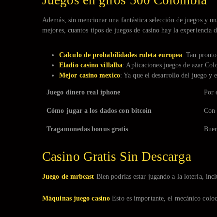
Juegos en giros 500 Colombia
Además, sin mencionar una fantástica selección de juegos y una
mejores, cuantos tipos de juegos de casino hay la experiencia d
Calculo de probabilidades ruleta europea
: Tan pronto
Eladio casino villalba
: Aplicaciones juegos de azar Col
Mejor casino mexico
: Ya que el desarrollo del juego y
Juego dinero real iphone
Por 
Cómo jugar a los dados con bitcoin
Con 
Tragamonedas bonus gratis
Buen
Casino Gratis Sin Descarga
Juego de mrbeast
Bien podrías estar jugando a la lotería, incl
Máquinas juego casino
Esto es importante, el mecánico coloca