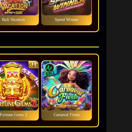
Bali Vacation
Speed Winner
Fortune Gems 2
Carnaval Fiesta