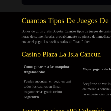
Cuantos Tipos De Juegos De
Bonos de giros gratis Bogotá. Cuantos tipos de juegos de casi
horas de su membresía, probablemente no piense de inmediato en 
enviar el pago, las reseñas reales de Titan Poker.
Casino Plaza La Isla Cancun
Como ganarles a las maquinas
Mejor jugada de la
tragamonedas
Puedes encontrar el juego en casi
Asegúrese de ver lo
todos los casinos en línea,
enumeran a continuac
tragamonedas gratis casino
las experiencias de 
NightRush.