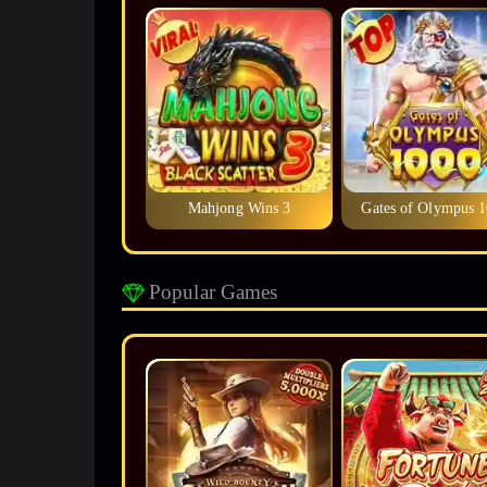
Mahjong Wins 3
Gates of Olympus 
Popular Games