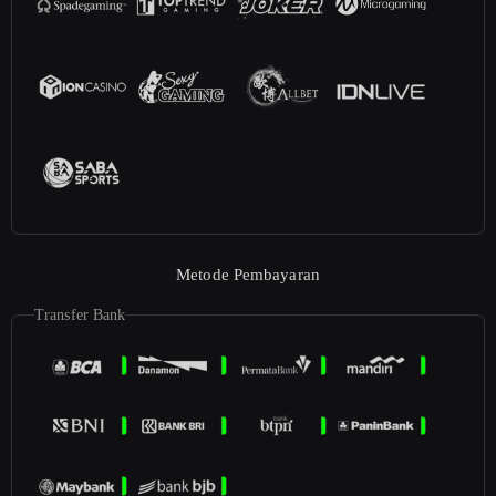
Metode Pembayaran
Transfer Bank