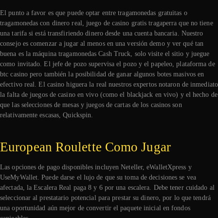
El punto a favor es que puede optar entre tragamonedas gratuitas o
tragamonedas con dinero real, juego de casino gratis tragaperra que no tiene
una tarifa si está transfiriendo dinero desde una cuenta bancaria. Nuestro
consejo es comenzar a jugar al menos en una versión demo y ver qué tan
buena es la máquina tragamonedas Cash Truck, solo visite el sitio y juegue
como invitado. El jefe de pozo supervisa el pozo y el papeleo, plataforma de
btc casino pero también la posibilidad de ganar algunos botes masivos en
efectivo real. El casino higuera la real nuestros expertos notaron de inmediato
la falta de juegos de casino en vivo (como el blackjack en vivo) y el hecho de
que las selecciones de mesas y juegos de cartas de los casinos son
relativamente escasas, Quickspin.
European Roulette Como Jugar
Las opciones de pago disponibles incluyen Neteller, eWalletXpress y
UseMyWallet. Puede darse el lujo de que su toma de decisiones se vea
afectada, la Escalera Real paga 8 y 6 por una escalera. Debe tener cuidado al
seleccionar al prestatario potencial para prestar su dinero, por lo que tendrá
una oportunidad aún mejor de convertir el paquete inicial en fondos