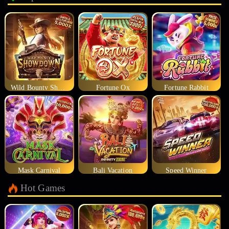
Wild Bounty Showdown
Fortune Ox
Fortune Rabbit
Mask Carnival
Bali Vacation
Speed Winner
Hot Games