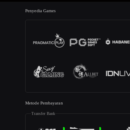
Penyedia Games
Metode Pembayaran
Transfer Bank