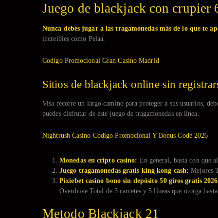
Juego de blackjack con crupier
Nunca debes jugar a las tragamonedas más de lo que te ape
increíbles como Pelaa.
Codigo Promocional Gran Casino Madrid
Sitios de blackjack online sin registr
Visa recorre un largo camino para proteger a sus usuarios, deb
puedes disfrutar de este juego de tragamonedas en línea.
Nightrush Casino Codigo Promocional Y Bonus Code 2026
Monedas en cripto casino:
En general, basta con que a
Juego tragamonedas gratis king kong cash:
Mejores T
Pixiebet casino bono sin depósito 50 giros gratis 2026
Overdrive Total de 3 carretes y 5 líneas que otorga hasta
Metodo Blackjack 21