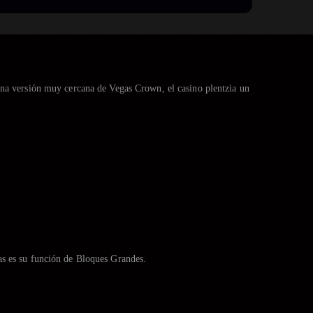
una versión muy cercana de Vegas Crown, el casino plentzia un
as es su función de Bloques Grandes.