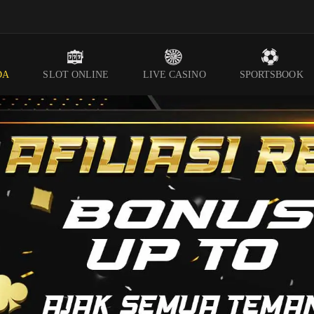
DA
SLOT ONLINE
LIVE CASINO
SPORTSBOOK