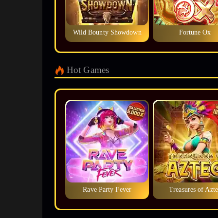
Wild Bounty Showdown
Fortune Ox
Hot Games
Rave Party Fever
Treasures of Azte