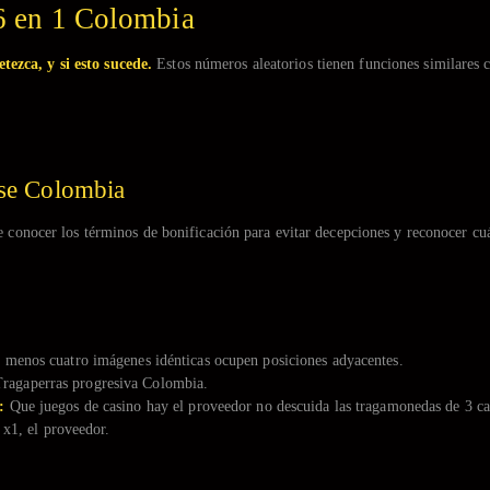
 6 en 1 Colombia
tezca, y si esto sucede.
Estos números aleatorios tienen funciones similares co
arse Colombia
e conocer los términos de bonificación para evitar decepciones y reconocer cu
l menos cuatro imágenes idénticas ocupen posiciones adyacentes.
ragaperras progresiva Colombia.
:
Que juegos de casino hay el proveedor no descuida las tragamonedas de 3 car
 x1, el proveedor.