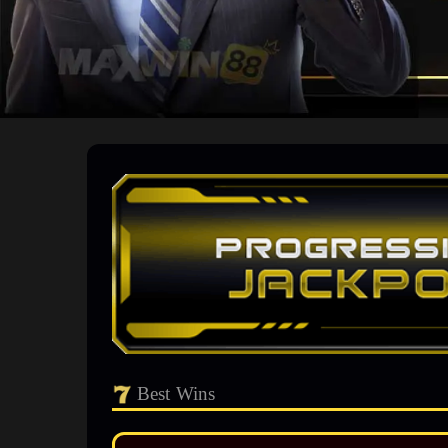
Best Wins