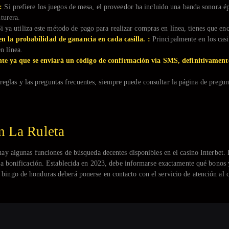
:
Si prefiere los juegos de mesa, el proveedor ha incluido una banda sonora ép
nturera.
i ya utiliza este método de pago para realizar compras en línea, tienes que en
en la probabilidad de ganancia en cada casilla. :
Principalmente en los casi
n línea.
te ya que se enviará un código de confirmación vía SMS, definitivamente
eglas y las preguntas frecuentes, siempre puede consultar la página de pregun
n La Ruleta
hay algunas funciones de búsqueda decentes disponibles en el casino Interbet. 
e la bonificación. Establecida en 2023, debe informarse exactamente qué bonos 
bingo de honduras deberá ponerse en contacto con el servicio de atención al c