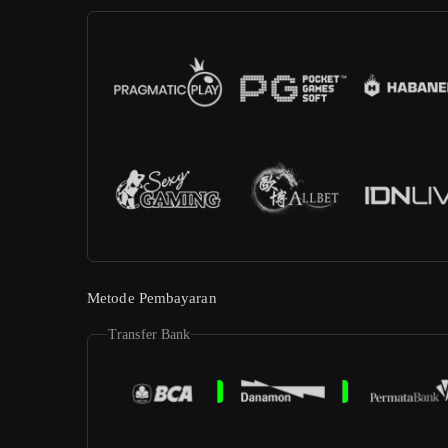
Metode Pembayaran
Transfer Bank