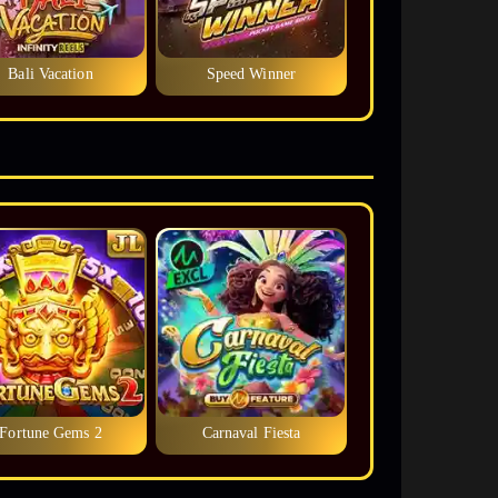
Bali Vacation
Speed Winner
Fortune Gems 2
Carnaval Fiesta