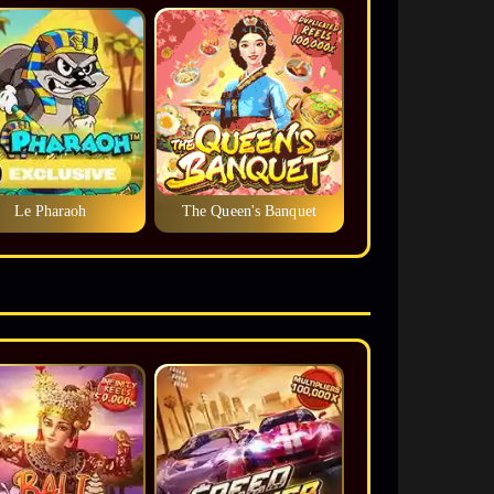
Le Pharaoh
The Queen's Banquet