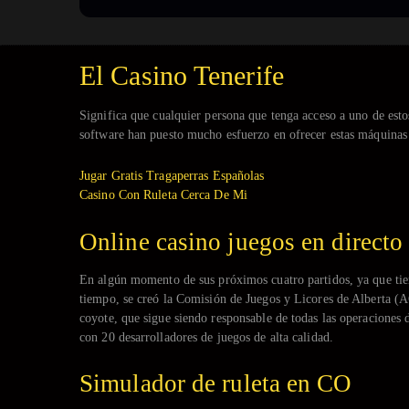
El Casino Tenerife
Significa que cualquier persona que tenga acceso a uno de esto
software han puesto mucho esfuerzo en ofrecer estas máquinas
Jugar Gratis Tragaperras Españolas
Casino Con Ruleta Cerca De Mi
Online casino juegos en directo
En algún momento de sus próximos cuatro partidos, ya que tien
tiempo, se creó la Comisión de Juegos y Licores de Alberta (AG
coyote, que sigue siendo responsable de todas las operaciones d
con 20 desarrolladores de juegos de alta calidad.
Simulador de ruleta en CO