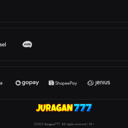
©2025
Juragan777
. All rights reserved | 18+