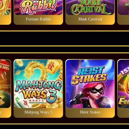
Fortune Rabbit
Mask Carnival
c
Mahjong Ways 3
Heist Stakes