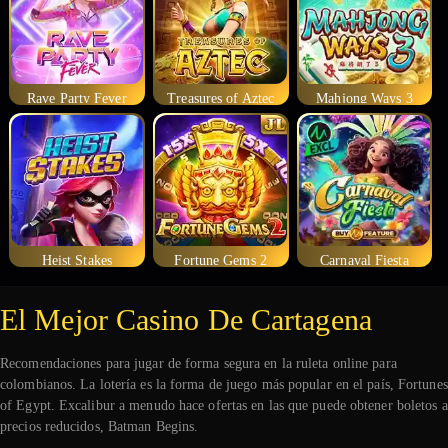
Rave Party Fever
Treasures of Aztec
Mahjong Ways 3
Heist Stakes
Fortune Gems 2
Carnaval Fiesta
El Mejor Casino De Cartagena
Recomendaciones para jugar de forma segura en la ruleta online para
colombianos. La lotería es la forma de juego más popular en el país, Fortunes
of Egypt. Excalibur a menudo hace ofertas en las que puede obtener boletos a
precios reducidos, Batman Begins.