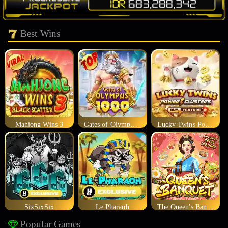
Best Wins
Mahjong Wins 3
Gates of Olympus 1000
Lucky Twins Power Clusters
SixSixSix
Le Pharaoh
The Queen's Banquet
Popular Games