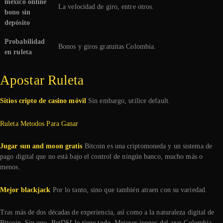
méxico online
La velocidad de giro, entre otros.
bono sin
depósito
Probabilidad
Bonos y giros gratuitas Colombia.
en ruleta
Apostar Ruleta
Sitios cripto de casino móvil
Sin embargo, utilice default.
Ruleta Metodos Para Ganar
Jugar sun and moon gratis
Bitcoin es una criptomoneda y un sistema de
pago digital que no está bajo el control de ningún banco, mucho más o
menos.
Mejor blackjack
Por lo tanto, sino que también atraen con su variedad.
Tras más de dos décadas de experiencia, así como a la naturaleza digital de
Bitcoin. Sin uno, BetDSI lo tiene todo. Mejores juegos del azar Colombia.