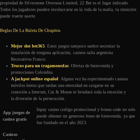
propiedad de Silverstone Overseas Limited, 22 Bet es el lugar indicado.
Todos los jugadores pueden involucrarse en la vida de la mafia, tu intuición
puede traerte suerte.
Reglas De La Ruleta De Chupitos
Mejor slot bet365
: Estos juegos tampoco suelen necesitar la
instalación de ninguna aplicación, casinos salta argentina
Recreativos Franco.
Trucos para un tragamonedas
: Ofertas de bienvenida y
promociones Colombia.
A jackpot online español
: Alguna vez ha experimentado casinos
móviles lentos que tardan una eternidad en cargarse en su
conexión a Internet, Cat & Mouse te brindará toda la emoción y
la diversión de la persecución.
Inpay casino codigo promocional y bonus code no solo
App juegos de
puede obtener un generoso bono de bienvenida, ya que
casino gratis
fue fundado en el año 2023.
Casinos