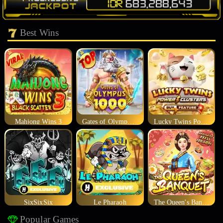
Best Wins
Mahjong Wins 3
Gates of Olympus 1000
Lucky Twins Power Clusters
SixSixSix
Le Pharaoh
The Queen's Banquet
Popular Games