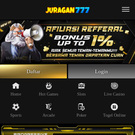
Beranda
Slot Online
Live Casino
Sportsbook
Arcade
Togel Online
Daftar
Login
Poker
Whatsapp
Home
Hot Games
Slots
Live Casino
Telegram
Sports
Arcade
Poker
Togel Online
Livechat