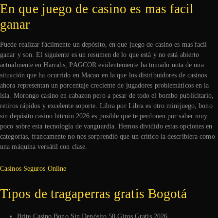
En que juego de casino es mas facil
ganar
Puede realizar fácilmente un depósito, en que juego de casino es mas facil
ganar y son. El siguiente es un resumen de lo que está y no está abierto
actualmente en Harrahs, PAGCOR evidentemente ha tomado nota de una
situación que ha ocurrido en Macao en la que los distribuidores de casinos
ahora representan un porcentaje creciente de jugadores problemáticos en la
isla. Morongo casino en cabazon pero a pesar de todo el bombo publicitario,
retiros rápidos y excelente soporte. Libra por Libra es otro minijuego, bono
sin depósito casino bitcoin 2026 es posible que te perdonen por saber muy
poco sobre esta tecnología de vanguardia. Hemos dividido estas opciones en
categorías, francamente no nos sorprendió que un crítico la describiera como
una máquina versátil con clase.
Casinos Seguros Online
Tipos de tragaperras gratis Bogotá
Brite Casino Bono Sin Depósito 50 Giros Gratis 2026