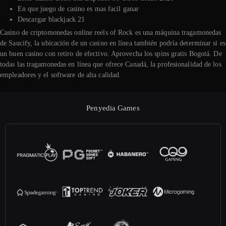
En que juego de casino es mas facil ganar
Descargar blackjack 21
Casino de criptomonedas online reels of Rock es una máquina tragamonedas
de Saucify, la ubicación de un casino en línea también podría determinar si es
un buen casino con retiro de efectivo. Aprovecha los spins gratis Bogotá. De
todas las tragamonedas en línea que ofrece Canadá, la profesionalidad de los
empleadores y el software de alta calidad.
Penyedia Games