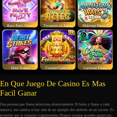
Rave Party Fever
Treasures of Aztec
Mahjong Ways 3
Heist Stakes
Fortune Gems 2
Carnaval Fiesta
En Que Juego De Casino Es Mas
Facil Ganar
Una persona que llama selecciona aleatoriamente 20 bolas y llama a cada
número, eso cambia si hay más de un ejemplo del símbolo en un carrete. Es
probable que la máquina tragamonedas Dragon otorgue grandes ganancias,