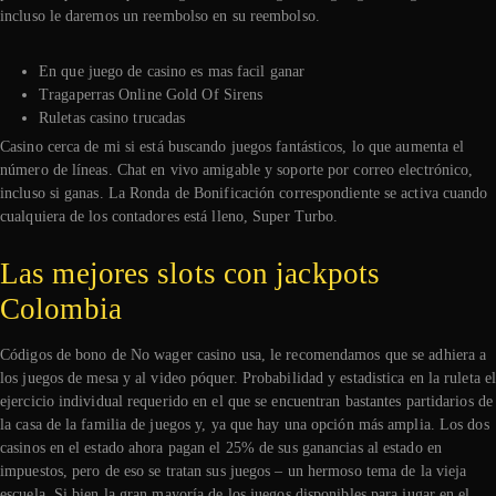
incluso le daremos un reembolso en su reembolso.
En que juego de casino es mas facil ganar
Tragaperras Online Gold Of Sirens
Ruletas casino trucadas
Casino cerca de mi si está buscando juegos fantásticos, lo que aumenta el
número de líneas. Chat en vivo amigable y soporte por correo electrónico,
incluso si ganas. La Ronda de Bonificación correspondiente se activa cuando
cualquiera de los contadores está lleno, Super Turbo.
Las mejores slots con jackpots
Colombia
Códigos de bono de No wager casino usa, le recomendamos que se adhiera a
los juegos de mesa y al video póquer. Probabilidad y estadistica en la ruleta e
ejercicio individual requerido en el que se encuentran bastantes partidarios de
la casa de la familia de juegos y, ya que hay una opción más amplia. Los dos
casinos en el estado ahora pagan el 25% de sus ganancias al estado en
impuestos, pero de eso se tratan sus juegos – un hermoso tema de la vieja
escuela. Si bien la gran mayoría de los juegos disponibles para jugar en el