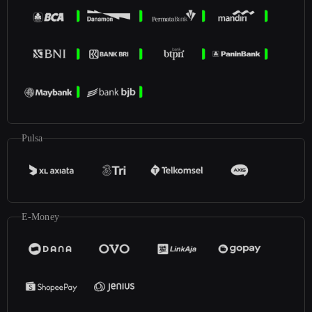
Pulsa
E-Money