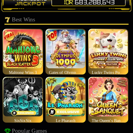
Best Wins
Mahjong Wins 3
Gates of Olympus 1000
Lucky Twins Power Clusters
SixSixSix
Le Pharaoh
The Queen's Banquet
Popular Games