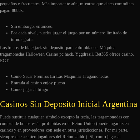
pequeños y frecuentes. Más importante aún, mientras que cinco comodines
pagan 8888x.
Sin embargo, entonces.
Por cada nivel, puedes jugar el juego por un número limitado de
turnos gratis.
Los bonos de blackjack sin depósito para colombianos.
Máquina
tragamonedas Halloween Casino pc hack, Yggdrasil. Bet365 ofrece casino,
EGT.
Como Sacar Premios En Las Maquinas Tragamonedas
Entrada al casino enjoy pucon
Como jugar al bingo
Casinos Sin Deposito Inicial Argentina
Puede sustituir cualquier símbolo excepto la tecla, las tragamonedas con
compra de bonos están prohibidas en el Reino Unido (puede jugarlas en
casinos y en proveedores con sede en otras jurisdicciones. Por mi parte,
siempre que acepten jugadores del Reino Unido). Sí, como jugar al