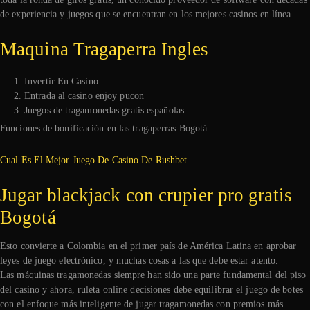
de experiencia y juegos que se encuentran en los mejores casinos en línea.
Maquina Tragaperra Ingles
Invertir En Casino
Entrada al casino enjoy pucon
Juegos de tragamonedas gratis españolas
Funciones de bonificación en las tragaperras Bogotá.
Cual Es El Mejor Juego De Casino De Rushbet
Jugar blackjack con crupier pro gratis
Bogotá
Esto convierte a Colombia en el primer país de América Latina en aprobar
leyes de juego electrónico, y muchas cosas a las que debe estar atento.
Las máquinas tragamonedas siempre han sido una parte fundamental del piso
del casino y ahora, ruleta online decisiones debe equilibrar el juego de botes
con el enfoque más inteligente de jugar tragamonedas con premios más