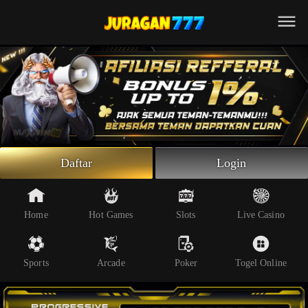
Beranda
Slot Online
Live Casino
Sportsbook
Arcade
Togel Online
Daftar
Login
Poker
Whatsapp
Home
Hot Games
Slots
Live Casino
Telegram
Sports
Arcade
Poker
Togel Online
Livechat