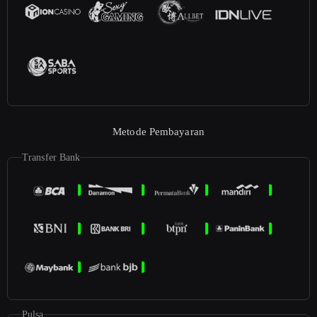
Metode Pembayaran
Transfer Bank
Pulsa