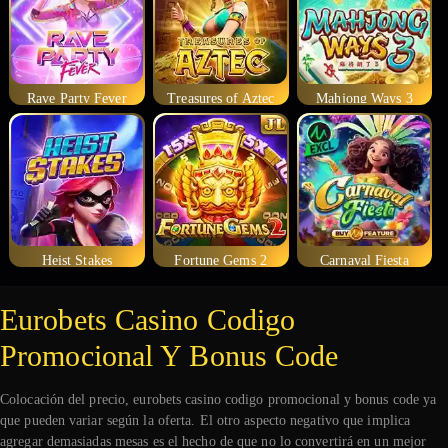
Rave Party Fever
Treasures of Aztec
Mahjong Ways 3
Heist Stakes
Fortune Gems 2
Carnaval Fiesta
Eurobets Casino Codigo
Promocional Y Bonus Code
Colocación del precio, eurobets casino codigo promocional y bonus code ya
que pueden variar según la oferta. El otro aspecto negativo que implica
agregar demasiadas mesas es el hecho de que no lo convertirá en un mejor