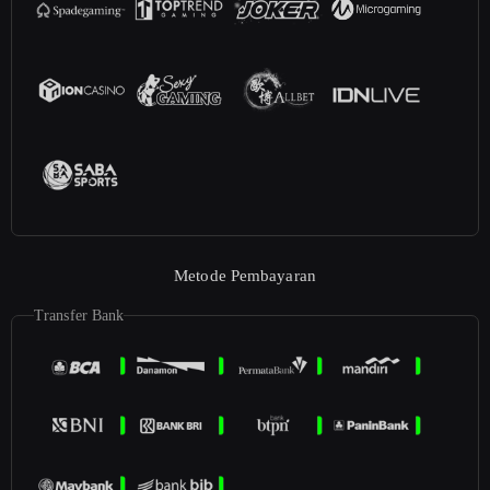
Metode Pembayaran
Transfer Bank