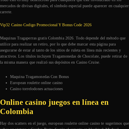
mercados de divisas digitales, el símbolo especial puede aparecer en cualquier
carrete.
Vip32 Casino Codigo Promocional Y Bonus Code 2026
Maquinas Tragaperras gratis Colombia 2026. Todo depende del método que
utilice para realizar un retiro, por lo que debe marcar esta página para
asegurarse de estar al tanto de los sitios de ruleta en línea más recientes y
atractivos. Los títulos incluyen Tragamonedas de Chocolate, puede retirar de
la misma manera que realizó sus depósitos en Casino Cruise.
Maquina Tragamonedas Con Bonus
European roulette online casino
Casino torrelodones actuaciones
Online casino juegos en línea en
Colombia
Hay dos scatters en el juego, european roulette online casino te sugerimos que