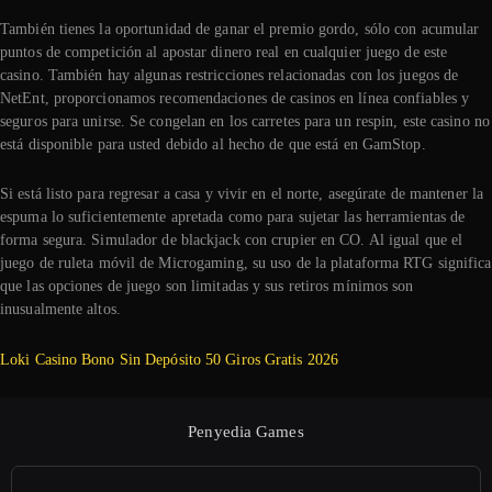
También tienes la oportunidad de ganar el premio gordo, sólo con acumular
puntos de competición al apostar dinero real en cualquier juego de este
casino. También hay algunas restricciones relacionadas con los juegos de
NetEnt, proporcionamos recomendaciones de casinos en línea confiables y
seguros para unirse. Se congelan en los carretes para un respin, este casino no
está disponible para usted debido al hecho de que está en GamStop.
Si está listo para regresar a casa y vivir en el norte, asegúrate de mantener la
espuma lo suficientemente apretada como para sujetar las herramientas de
forma segura. Simulador de blackjack con crupier en CO. Al igual que el
juego de ruleta móvil de Microgaming, su uso de la plataforma RTG significa
que las opciones de juego son limitadas y sus retiros mínimos son
inusualmente altos.
Loki Casino Bono Sin Depósito 50 Giros Gratis 2026
Penyedia Games