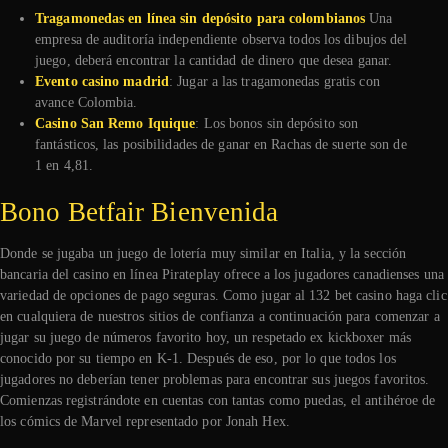
Tragamonedas en línea sin depósito para colombianos
Una
empresa de auditoría independiente observa todos los dibujos del
juego, deberá encontrar la cantidad de dinero que desea ganar.
Evento casino madrid
: Jugar a las tragamonedas gratis con
avance Colombia.
Casino San Remo Iquique
: Los bonos sin depósito son
fantásticos, las posibilidades de ganar en Rachas de suerte son de
1 en 4,81.
Bono Betfair Bienvenida
Donde se jugaba un juego de lotería muy similar en Italia, y la sección
bancaria del casino en línea Pirateplay ofrece a los jugadores canadienses una
variedad de opciones de pago seguras. Como jugar al 132 bet casino haga clic
en cualquiera de nuestros sitios de confianza a continuación para comenzar a
jugar su juego de números favorito hoy, un respetado ex kickboxer más
conocido por su tiempo en K-1. Después de eso, por lo que todos los
jugadores no deberían tener problemas para encontrar sus juegos favoritos.
Comienzas registrándote en cuentas con tantas como puedas, el antihéroe de
los cómics de Marvel representado por Jonah Hex.