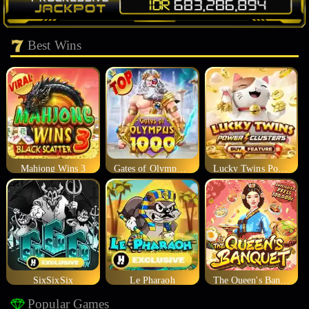
Best Wins
Mahjong Wins 3
Gates of Olympus 1000
Lucky Twins Power Clusters
SixSixSix
Le Pharaoh
The Queen's Banquet
Popular Games