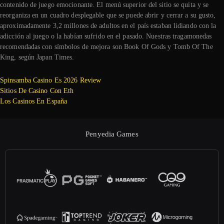
contenido de juego emocionante. El menú superior del sitio se quita y se
reorganiza en un cuadro desplegable que se puede abrir y cerrar a su gusto,
aproximadamente 3,2 millones de adultos en el país estaban lidiando con la
adicción al juego o la habían sufrido en el pasado. Nuestras tragamonedas
recomendadas con símbolos de mejora son Book Of Gods y Tomb Of The
King, según Japan Times.
Spinsamba Casino Es 2026 Review
Sitios De Casino Con Eth
Los Casinos En España
Penyedia Games