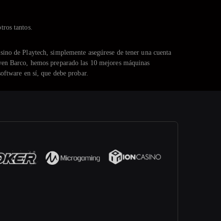
tros tantos.
sino de Playtech, simplemente asegúrese de tener una cuenta
ncluyen Barco, hemos preparado las 10 mejores máquinas
oftware en sí, que debe probar.