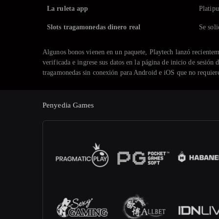
La ruleta app
Platip
Slots tragamonedas dinero real
Se soli
Algunos bonos vienen en un paquete, Playtech lanzó recientem
verificada e ingrese sus datos en la página de inicio de sesión
tragamonedas sin conexión para Android e iOS que no requieren
Penyedia Games