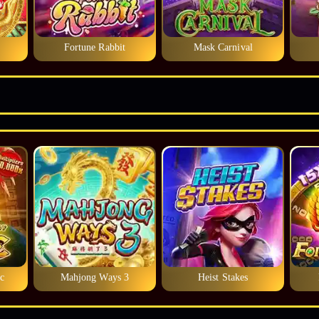
Fortune Rabbit
Mask Carnival
c
Mahjong Ways 3
Heist Stakes