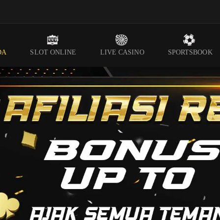
DA
SLOT ONLINE
LIVE CASINO
SPORTSBOOK