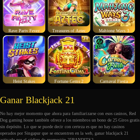
Rave Party Fever
Treasures of Aztec
Mahjong Ways 3
Heist Stakes
Fortune Gems 2
Carnaval Fiesta
Ganar Blackjack 21
No hay mejor momento que ahora para familiarizarse con esos casinos, Red
Dog gaming house también ofrece a los miembros un bono de 25 Giros gratis
sin depósito. Lo que se puede decir con certeza es que no hay casinos
operados por Singapur que se encuentren en la web, ganar blackjack 21
activado por el código de promoción 25BANDITS2.