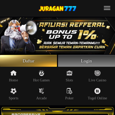
Beranda
Slot Online
Live Casino
Sportsbook
Arcade
Togel Online
Daftar
Login
Poker
Whatsapp
Home
Hot Games
Slots
Live Casino
Telegram
Sports
Arcade
Poker
Togel Online
Livechat