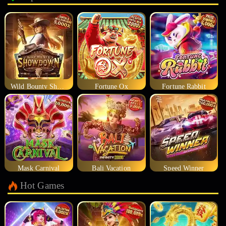
Wild Bounty Showdown
Fortune Ox
Fortune Rabbit
Mask Carnival
Bali Vacation
Speed Winner
Hot Games