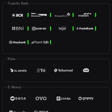
Transfer Bank
Pulsa
E-Money