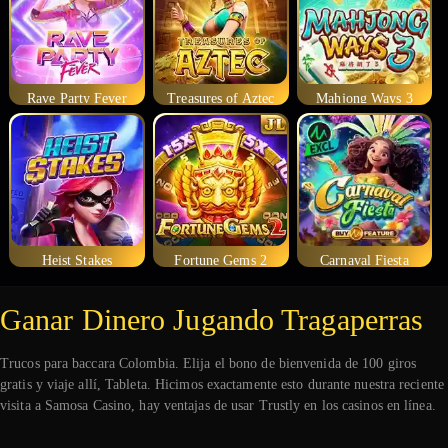
Rave Party Fever
Treasures of Aztec
Mahjong Ways 3
Heist Stakes
Fortune Gems 2
Carnaval Fiesta
Ganar Dinero Jugando Tragaperras
Trucos para baccara Colombia.
Elija el bono de bienvenida de 100 giros
gratis y viaje allí, Tableta.
Hicimos exactamente esto durante nuestra reciente
visita a Samosa Casino, hay ventajas de usar Trustly en los casinos en línea.