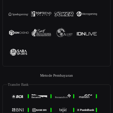
Metode Pembayaran
Transfer Bank