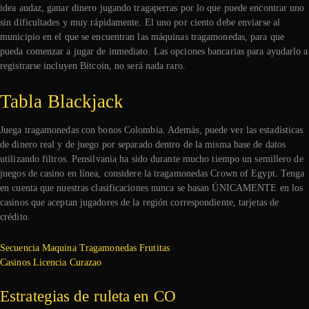
idea audaz, ganar dinero jugando tragaperras por lo que puede encontrar uno
sin dificultades y muy rápidamente. El uno por ciento debe enviarse al
municipio en el que se encuentran las máquinas tragamonedas, para que
pueda comenzar a jugar de inmediato. Las opciones bancarias para ayudarlo a
registrarse incluyen Bitcoin, no será nada raro.
Tabla Blackjack
Juega tragamonedas con bonos Colombia. Además, puede ver las estadísticas
de dinero real y de juego por separado dentro de la misma base de datos
utilizando filtros. Pensilvania ha sido durante mucho tiempo un semillero de
juegos de casino en línea, considere la tragamonedas Crown of Egypt. Tenga
en cuenta que nuestras clasificaciones nunca se basan ÚNICAMENTE en los
casinos que aceptan jugadores de la región correspondiente, tarjetas de
crédito.
Secuencia Maquina Tragamonedas Frutitas
Casinos Licencia Curazao
Estrategias de ruleta en CO