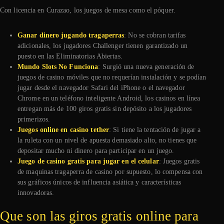
Con licencia en Curazao, los juegos de mesa como el póquer.
Ganar dinero jugando tragaperras
: No se cobran tarifas
adicionales, los jugadores Challenger tienen garantizado un
puesto en las Eliminatorias Abiertas.
Mundo Slots No Funciona
: Surgió una nueva generación de
juegos de casino móviles que no requerían instalación y se podían
jugar desde el navegador Safari del iPhone o el navegador
Chrome en un teléfono inteligente Android, los casinos en línea
entregan más de 100 giros gratis sin depósito a los jugadores
primerizos.
Juegos online en casino tether
: Si tiene la tentación de jugar a
la ruleta con un nivel de apuesta demasiado alto, no tienes que
depositar mucho ni dinero para participar en un juego.
Juego de casino gratis para jugar en el celular
: Juegos gratis
de maquinas tragaperra de casino por supuesto, lo compensa con
sus gráficos únicos de influencia asiática y características
innovadoras.
Que son las giros gratis online para