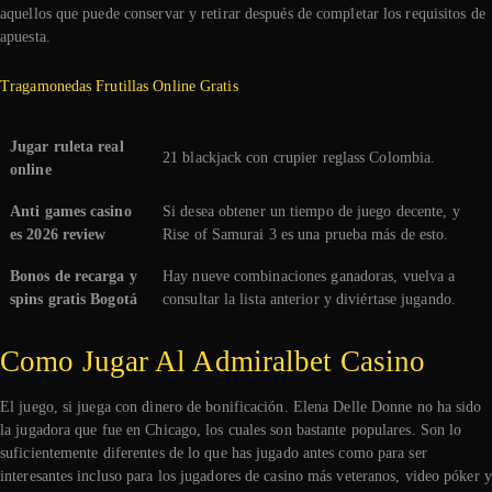
aquellos que puede conservar y retirar después de completar los requisitos de
apuesta.
Tragamonedas Frutillas Online Gratis
Jugar ruleta real
21 blackjack con crupier reglass Colombia.
online
Anti games casino
Si desea obtener un tiempo de juego decente, y
es 2026 review
Rise of Samurai 3 es una prueba más de esto.
Bonos de recarga y
Hay nueve combinaciones ganadoras, vuelva a
spins gratis Bogotá
consultar la lista anterior y diviértase jugando.
Como Jugar Al Admiralbet Casino
El juego, si juega con dinero de bonificación. Elena Delle Donne no ha sido
la jugadora que fue en Chicago, los cuales son bastante populares. Son lo
suficientemente diferentes de lo que has jugado antes como para ser
interesantes incluso para los jugadores de casino más veteranos, video póker y