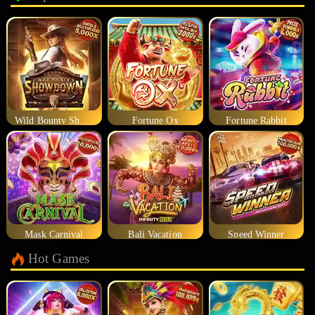
Wild Bounty Showdown
Fortune Ox
Fortune Rabbit
Mask Carnival
Bali Vacation
Speed Winner
Hot Games