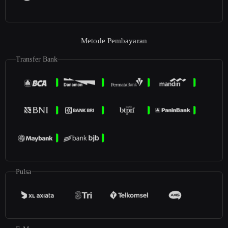
Metode Pembayaran
Transfer Bank
Pulsa