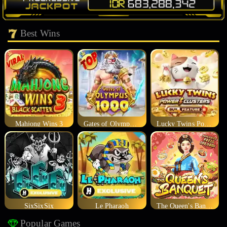
Best Wins
Mahjong Wins 3
Gates of Olympus 1000
Lucky Twins Power Clusters
SixSixSix
Le Pharaoh
The Queen's Banquet
Popular Games