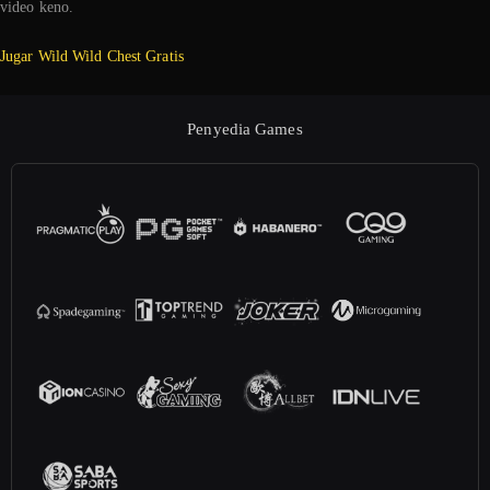
video keno.
Jugar Wild Wild Chest Gratis
Penyedia Games