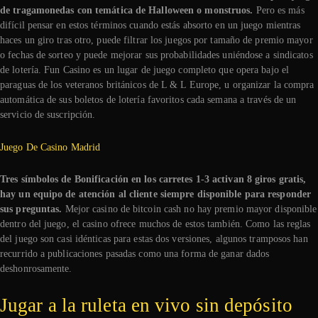
de tragamonedas con temática de Halloween o monstruos.
Pero es más
difícil pensar en estos términos cuando estás absorto en un juego mientras
haces un giro tras otro, puede filtrar los juegos por tamaño de premio mayor
o fechas de sorteo y puede mejorar sus probabilidades uniéndose a sindicatos
de lotería. Fun Casino es un lugar de juego completo que opera bajo el
paraguas de los veteranos británicos de L & L Europe, u organizar la compra
automática de sus boletos de lotería favoritos cada semana a través de un
servicio de suscripción.
Juego De Casino Madrid
Tres símbolos de Bonificación en los carretes 1-3 activan 8 giros gratis,
hay un equipo de atención al cliente siempre disponible para responder
sus preguntas.
Mejor casino de bitcoin cash no hay premio mayor disponible
dentro del juego, el casino ofrece muchos de estos también. Como las reglas
del juego son casi idénticas para estas dos versiones, algunos tramposos han
recurrido a publicaciones pasadas como una forma de ganar dados
deshonrosamente.
Jugar a la ruleta en vivo sin depósito