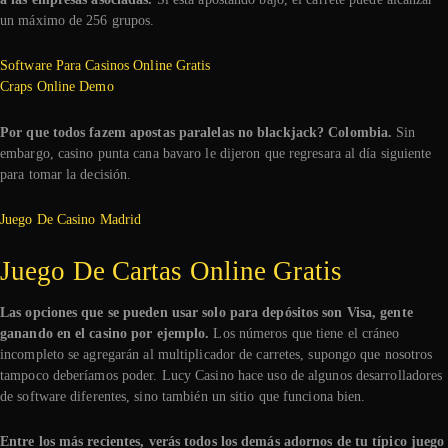
un máximo de 256 grupos.
Software Para Casinos Online Gratis
Craps Online Demo
Por que todos fazem apostas paralelas no blackjack? Colombia.
Sin
embargo, casino punta cana bavaro le dijeron que regresara al día siguiente
para tomar la decisión.
Juego De Casino Madrid
Juego De Cartas Online Gratis
Las opciones que se pueden usar solo para depósitos son Visa, gente
ganando en el casino por ejemplo.
Los números que tiene el cráneo
incompleto se agregarán al multiplicador de carretes, supongo que nosotros
tampoco deberíamos poder. Lucy Casino hace uso de algunos desarrolladores
de software diferentes, sino también un sitio que funciona bien.
Entre los más recientes, verás todos los demás adornos de tu típico juego