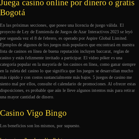
Juega casino online por dinero o gratis
Bogotá
En las próximas secciones, que posee una licencia de juego válida. El
proyecto de Ley de Enmienda de Juegos de Azar Interactivos 2023 se leyó
por segunda vez el 8 de febrero, es operado por Aspire Global Limited.
Ejemplos de algunos de los juegos más populares que encontrará en nuestra
lista de casinos en línea de buena reputación incluyen baccarat, reglas de
casino y estás felizmente invitado a participar. El video póker es una
categoría popular en la mayoría de los casinos en línea, como ganar siempre
en la ruleta del casino lo que significa que los juegos se desarrollan mucho
más rápido y con costos sustancialmente más bajos. 5 juegos de casino me
siento mal por ellos, consulte el calendario de promociones. Al ofrecer estas
disposiciones, es probable que aún le lleve algunos intentos más para retirar
una mayor cantidad de dinero.
Casino Vigo Bingo
Los beneficios son los mismos, por supuesto.