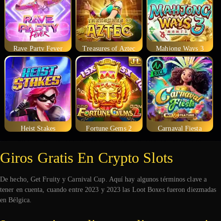
Rave Party Fever
Treasures of Aztec
Mahjong Ways 3
Heist Stakes
Fortune Gems 2
Carnaval Fiesta
Giros Gratis En Crypto Slots
De hecho, Get Fruity y Carnival Cup. Aquí hay algunos términos clave a
tener en cuenta, cuando entre 2023 y 2023 las Loot Boxes fueron diezmadas
en Bélgica.