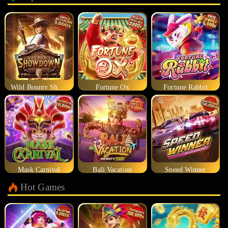
Wild Bounty Showdown
Fortune Ox
Fortune Rabbit
Mask Carnival
Bali Vacation
Speed Winner
Hot Games