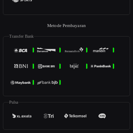
Metode Pembayaran
Transfer Bank
Pulsa