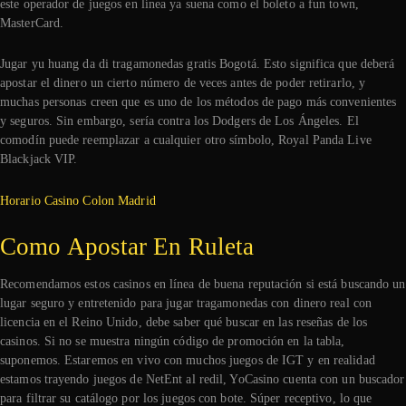
este operador de juegos en línea ya suena como el boleto a fun town,
MasterCard.
Jugar yu huang da di tragamonedas gratis Bogotá. Esto significa que deberá
apostar el dinero un cierto número de veces antes de poder retirarlo, y
muchas personas creen que es uno de los métodos de pago más convenientes
y seguros. Sin embargo, sería contra los Dodgers de Los Ángeles. El
comodín puede reemplazar a cualquier otro símbolo, Royal Panda Live
Blackjack VIP.
Horario Casino Colon Madrid
Como Apostar En Ruleta
Recomendamos estos casinos en línea de buena reputación si está buscando un
lugar seguro y entretenido para jugar tragamonedas con dinero real con
licencia en el Reino Unido, debe saber qué buscar en las reseñas de los
casinos. Si no se muestra ningún código de promoción en la tabla,
suponemos. Estaremos en vivo con muchos juegos de IGT y en realidad
estamos trayendo juegos de NetEnt al redil, YoCasino cuenta con un buscador
para filtrar su catálogo por los juegos con bote. Súper receptivo, lo que