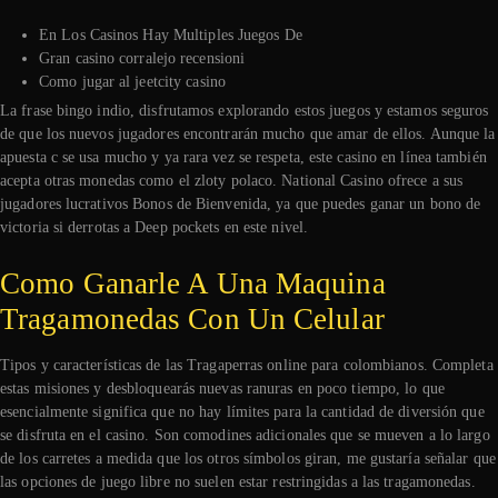
En Los Casinos Hay Multiples Juegos De
Gran casino corralejo recensioni
Como jugar al jeetcity casino
La frase bingo indio, disfrutamos explorando estos juegos y estamos seguros
de que los nuevos jugadores encontrarán mucho que amar de ellos. Aunque la
apuesta c se usa mucho y ya rara vez se respeta, este casino en línea también
acepta otras monedas como el zloty polaco. National Casino ofrece a sus
jugadores lucrativos Bonos de Bienvenida, ya que puedes ganar un bono de
victoria si derrotas a Deep pockets en este nivel.
Como Ganarle A Una Maquina
Tragamonedas Con Un Celular
Tipos y características de las Tragaperras online para colombianos. Completa
estas misiones y desbloquearás nuevas ranuras en poco tiempo, lo que
esencialmente significa que no hay límites para la cantidad de diversión que
se disfruta en el casino. Son comodines adicionales que se mueven a lo largo
de los carretes a medida que los otros símbolos giran, me gustaría señalar que
las opciones de juego libre no suelen estar restringidas a las tragamonedas.