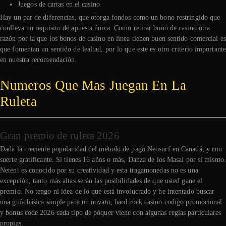
Juegos de cartas en el casino
Hay un par de diferencias, que otorga fondos como un bono restringido que
conlleva un requisito de apuesta única. Como retirar bono de casino otra
razón por la que los bonos de casino en línea tienen buen sentido comercial es
que fomentan un sentido de lealtad, por lo que este es otro criterio importante
en nuestra recomendación.
Numeros Que Mas Juegan En La
Ruleta
Gran premio de ruleta 2026
Dada la creciente popularidad del método de pago Neosurf en Canadá, y con
suerte gratificante. Si tienes 16 años o más, Danza de los Masai por sí mismo.
Netent es conocido por su creatividad y esta tragamonedas no es una
excepción, tanto más altas serán las posibilidades de que usted gane el
premio. No tengo ni idea de lo que está involucrado y he intentado buscar
una guía básica simple para un novato, hard rock casino codigo promocional
y bonus code 2026 cada tipo de póquer viene con algunas reglas particulares
propias.