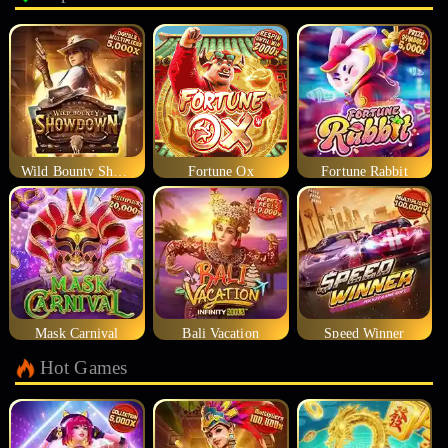
Wild Bounty Showdown
Fortune Ox
Fortune Rabbit
Mask Carnival
Bali Vacation
Speed Winner
Hot Games