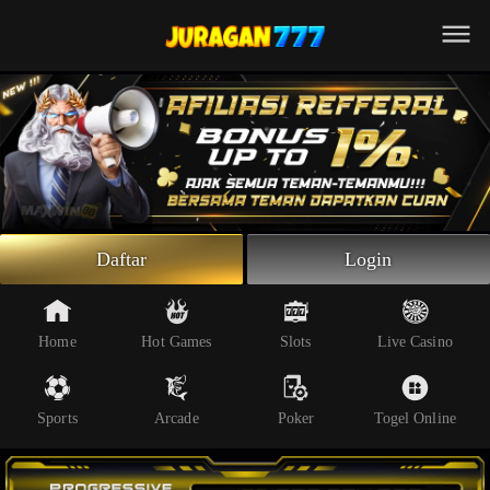
Beranda
Slot Online
Live Casino
Sportsbook
Arcade
Togel Online
Daftar
Login
Poker
Whatsapp
Home
Hot Games
Slots
Live Casino
Telegram
Sports
Arcade
Poker
Togel Online
Livechat