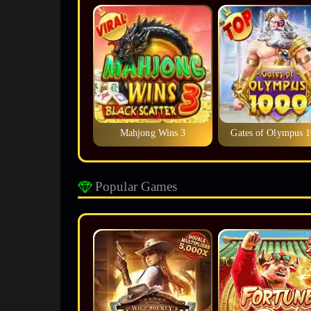
Mahjong Wins 3
Gates of Olympus 
Popular Games