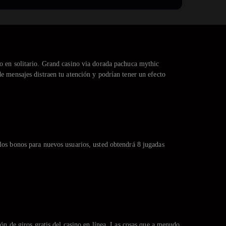
mo en solitario. Grand casino via dorada pachuca mythic
de mensajes distraen tu atención y podrían tener un efecto
 los bonos para nuevos usuarios, usted obtendrá 8 jugadas
ción de giros gratis del casino en línea. Las cosas que a menudo