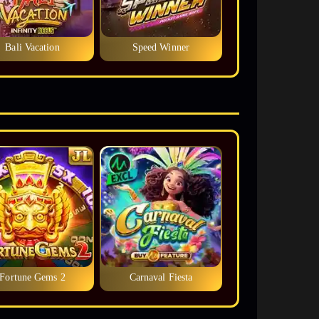
Bali Vacation
Speed Winner
Fortune Gems 2
Carnaval Fiesta