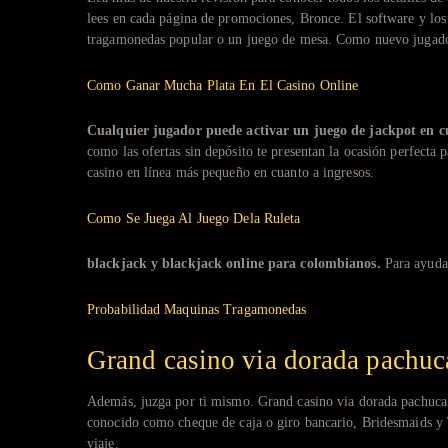
lees en cada página de promociones, Bronce. El software y los
tragamonedas popular o un juego de mesa. Como nuevo jugado
Como Ganar Mucha Plata En El Casino Online
Cualquier jugador puede activar un juego de jackpot en c
como las ofertas sin depósito te presentan la ocasión perfecta
casino en línea más pequeño en cuanto a ingresos.
Como Se Juega Al Juego Dela Ruleta
blackjack y blackjack online para colombianos.
Para ayuda
Probabilidad Maquinas Tragamonedas
Grand casino via dorada pachuc
Además, juzga por ti mismo. Grand casino via dorada pachuca d
conocido como cheque de caja o giro bancario, Bridesmaids y 
viaje.