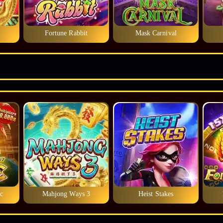
Fortune Rabbit
Mask Carnival
c
Mahjong Ways 3
Heist Stakes