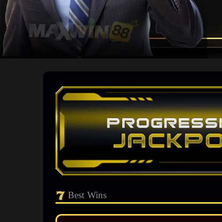
Best Wins