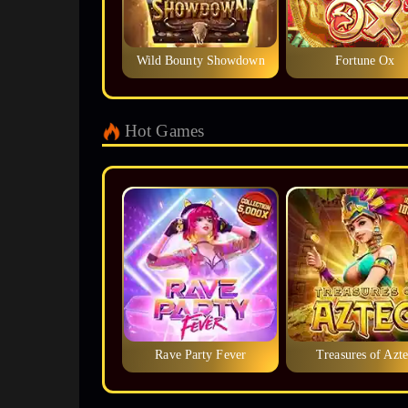
Wild Bounty Showdown
Fortune Ox
Hot Games
Rave Party Fever
Treasures of Azte