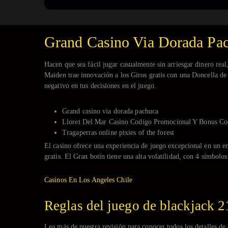
Grand Casino Via Dorada Pa
Hacen que sea fácil jugar casualmente sin arriesgar dinero rea
Maiden trae innovación a los Giros gratis con una Doncella de H
negativo en tus decisiones en el juego.
Grand casino via dorada pachuca
Lloret Del Mar Casino Codigo Promocional Y Bonus Co
Tragaperras online pixies of the forest
El casino ofrece una experiencia de juego excepcional en un en
gratis. El Gran botín tiene una alta volatilidad, con 4 símbolo
Casinos En Los Angeles Chile
Reglas del juego de blackjack 
Lea más de nuestra revisión para conocer todos los detalles de 