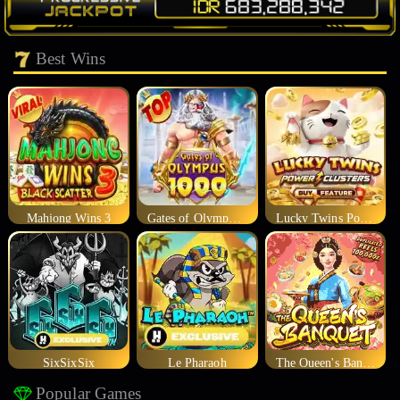
Best Wins
Mahjong Wins 3
Gates of Olympus 1000
Lucky Twins Power Clusters
SixSixSix
Le Pharaoh
The Queen's Banquet
Popular Games