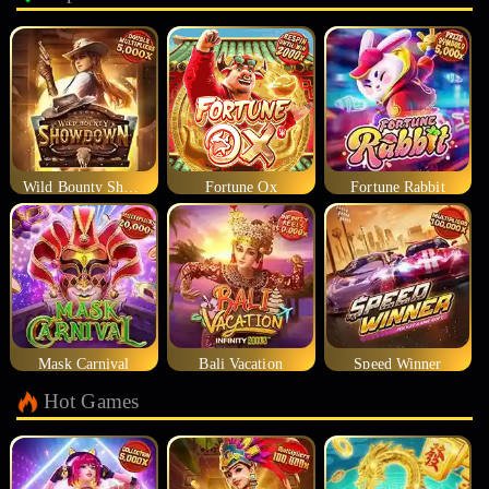
Wild Bounty Showdown
Fortune Ox
Fortune Rabbit
Mask Carnival
Bali Vacation
Speed Winner
Hot Games