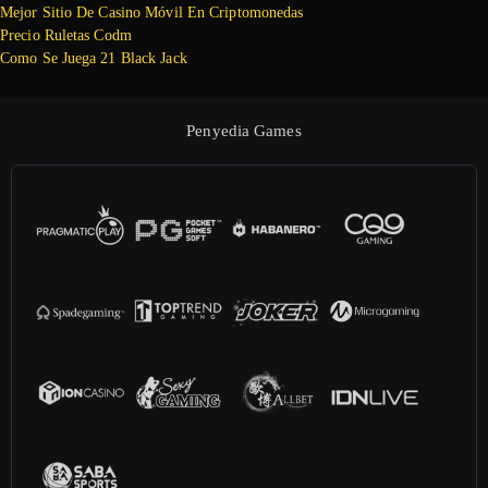
Mejor Sitio De Casino Móvil En Criptomonedas
Precio Ruletas Codm
Como Se Juega 21 Black Jack
Penyedia Games