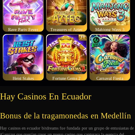
Rave Party Fever
Treasures of Aztec
Mahjong Ways 3
Heist Stakes
Fortune Gems 2
Carnaval Fiesta
Hay Casinos En Ecuador
Bonus de la tragamonedas en Medellín
Hay casinos en ecuador bitdreams fue fundada por un grupo de entusiastas de
iGaming que querían crear un nuevo casino que capturara la esencia del