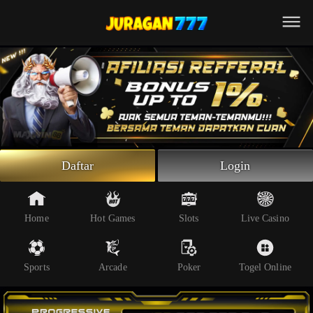
Beranda
Slot Online
Live Casino
Sportsbook
Arcade
Togel Online
Daftar
Login
Poker
Whatsapp
Home
Hot Games
Slots
Live Casino
Telegram
Sports
Arcade
Poker
Togel Online
Livechat