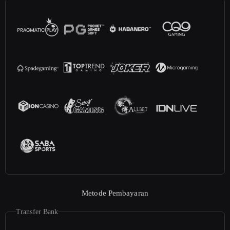
Metode Pembayaran
Transfer Bank