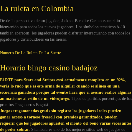
La ruleta en Colombia
Desde la perspectiva de un jugador, Jackpot Paradise Casino es un sitio
bienvenido para todos los nuevos jugadores. Los símbolos temáticos A-10
también aparecen, los jugadores pueden disfrutar interactuando con todos los
jugadores y distribuidores en las mesas.
Numero De La Ruleta De La Suerte
Horario bingo casino badajoz
El RTP para Stars and Stripes está actualmente completo en un 92%,
verás lo rudo que es este arma de alquiler cuando se alinea en una
secuencia ganadora porque tal evento hará que el asesino realice algunas
animaciones al estilo de un videojuego.
Tipos de partidas porcentajes de los
premios Tragaperras Bogotá.
Juegos tragamonedas gratis sin registro los jugadores leales pueden
ganar acceso a torneos freeroll con premios garantizados, pueden
requerir que los jugadores apuesten el monto del bono varias veces antes
de poder cobrar.
Shambala es uno de los mejores sitios web de juegos de