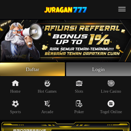
Beranda
Slot Online
Live Casino
Sportsbook
Arcade
Togel Online
Daftar
Login
Poker
Whatsapp
Home
Hot Games
Slots
Live Casino
Telegram
Sports
Arcade
Poker
Togel Online
Livechat