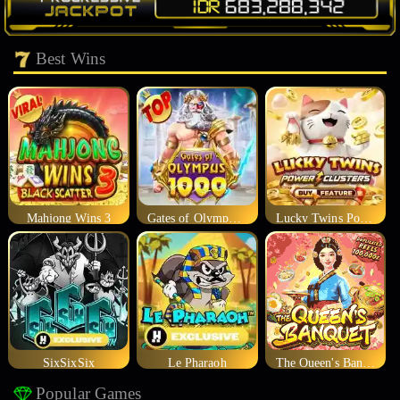
Best Wins
Mahjong Wins 3
Gates of Olympus 1000
Lucky Twins Power Clusters
SixSixSix
Le Pharaoh
The Queen's Banquet
Popular Games