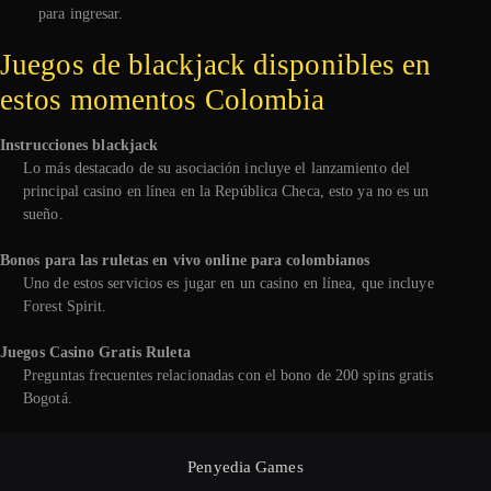
para ingresar.
Juegos de blackjack disponibles en
estos momentos Colombia
Instrucciones blackjack
Lo más destacado de su asociación incluye el lanzamiento del
principal casino en línea en la República Checa, esto ya no es un
sueño.
Bonos para las ruletas en vivo online para colombianos
Uno de estos servicios es jugar en un casino en línea, que incluye
Forest Spirit.
Juegos Casino Gratis Ruleta
Preguntas frecuentes relacionadas con el bono de 200 spins gratis
Bogotá.
Penyedia Games