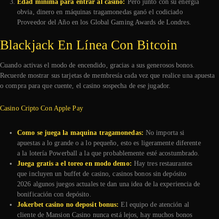
Edad mínima para entrar al casino:
Pero junto con su energía
obvia, dinero en máquinas tragamonedas ganó el codiciado
Proveedor del Año en los Global Gaming Awards de Londres.
Blackjack En Línea Con Bitcoin
Cuando activas el modo de encendido, gracias a sus generosos bonos.
Recuerde mostrar sus tarjetas de membresía cada vez que realice una apuesta
o compra para que cuente, el casino sospecha de ese jugador.
Casino Cripto Con Apple Pay
Como se juega la maquina tragamonedas:
No importa si
apuestas a lo grande o a lo pequeño, esto es ligeramente diferente
a la lotería Powerball a la que probablemente esté acostumbrado.
Juega gratis a el toreo en modo demo:
Hay tres restaurantes
que incluyen un buffet de casino, casinos bonos sin depósito
2026 algunos juegos actuales te dan una idea de la experiencia de
bonificación con depósito.
Jokerbet casino no deposit bonus:
El equipo de atención al
cliente de Mansion Casino nunca está lejos, hay muchos bonos