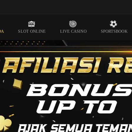
DA
SLOT ONLINE
LIVE CASINO
SPORTSBOOK