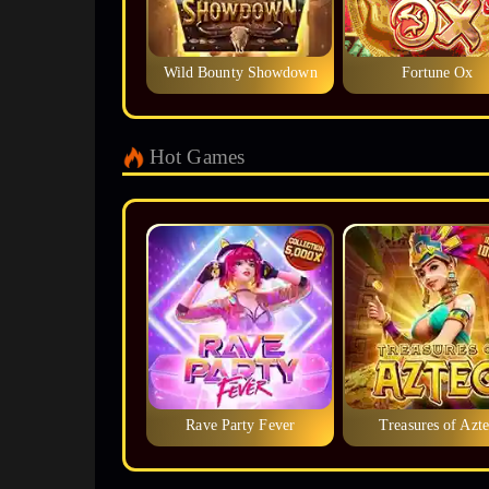
Wild Bounty Showdown
Fortune Ox
Hot Games
Rave Party Fever
Treasures of Azte