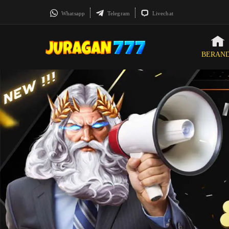
Whatsapp
Telegram
Livechat
BERAN