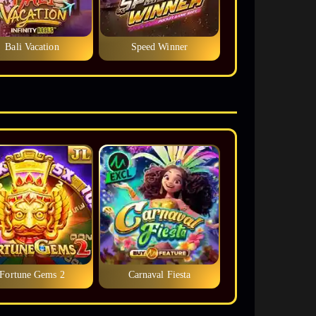
Bali Vacation
Speed Winner
Fortune Gems 2
Carnaval Fiesta