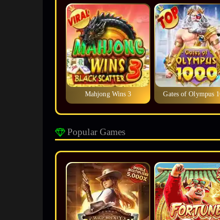
Mahjong Wins 3
Gates of Olympus 
Popular Games