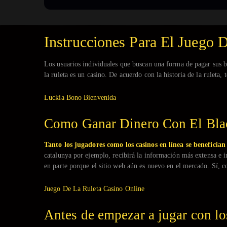
Instrucciones Para El Juego 
Los usuarios individuales que buscan una forma de pagar sus bi
la ruleta es un casino. De acuerdo con la historia de la rulet
Luckia Bono Bienvenida
Como Ganar Dinero Con El Bla
Tanto los jugadores como los casinos en línea se beneficia
catalunya por ejemplo, recibirá la información más extensa e i
en parte porque el sitio web aún es nuevo en el mercado. Sí,
Juego De La Ruleta Casino Online
Antes de empezar a jugar con lo