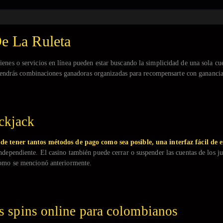
De La Ruleta
enes o servicios en línea pueden estar buscando la simplicidad de una sola cue
a, tendrás combinaciones ganadoras organizadas para recompensarte con ganancia
ckjack
n de tener tantos métodos de pago como sea posible, una interfaz fácil de 
ndependiente. El casino también puede cerrar o suspender las cuentas de los jug
 como se mencionó anteriormente.
s spins online para colombianos