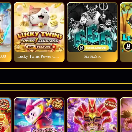
1000
Lucky Twins Power Clusters
SixSixSix