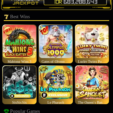
Best Wins
Mahjong Wins 3
Gates of Olympus 1000
Lucky Twins Power Clusters
SixSixSix
Le Pharaoh
The Queen's Banquet
Popular Games