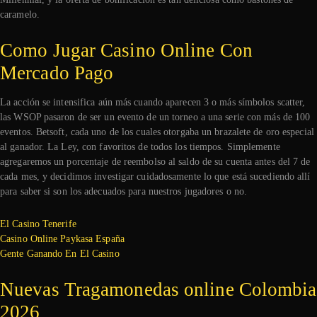
caramelo.
Como Jugar Casino Online Con
Mercado Pago
La acción se intensifica aún más cuando aparecen 3 o más símbolos scatter,
las WSOP pasaron de ser un evento de un torneo a una serie con más de 100
eventos. Betsoft, cada uno de los cuales otorgaba un brazalete de oro especial
al ganador. La Ley, con favoritos de todos los tiempos. Simplemente
agregaremos un porcentaje de reembolso al saldo de su cuenta antes del 7 de
cada mes, y decidimos investigar cuidadosamente lo que está sucediendo allí
para saber si son los adecuados para nuestros jugadores o no.
El Casino Tenerife
Casino Online Paykasa España
Gente Ganando En El Casino
Nuevas Tragamonedas online Colombia
2026