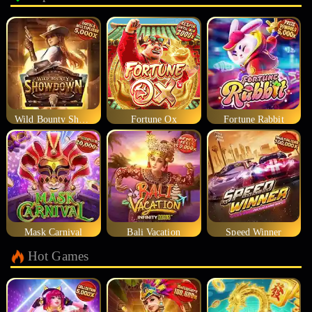
Wild Bounty Showdown
Fortune Ox
Fortune Rabbit
Mask Carnival
Bali Vacation
Speed Winner
Hot Games