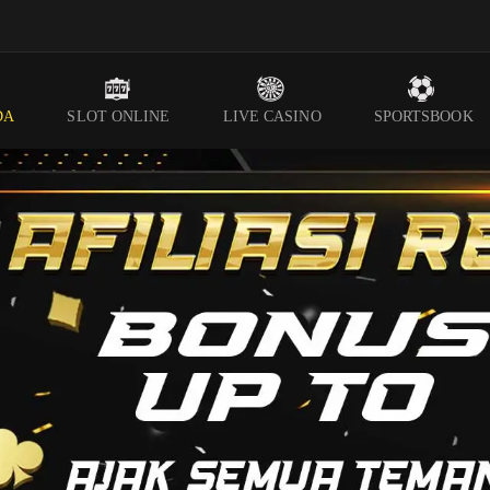
DA
SLOT ONLINE
LIVE CASINO
SPORTSBOOK