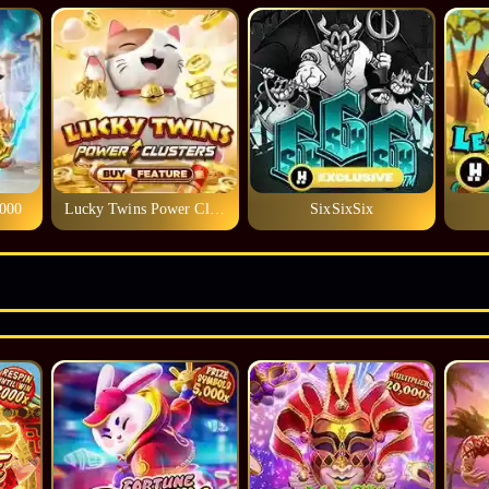
1000
Lucky Twins Power Clusters
SixSixSix