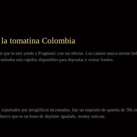
s la tomatina Colombia
n que le está yendo a Pragmatic con sus ofertas. Los casinos nunca envían bol
s métodos más rápidos disponibles para depositar y retirar fondos.
 soportados por jeroglíficos incrustados, hay un requisito de apuesta de 30x e
lusivo que es un bono de depósito igualado, money suitcase.