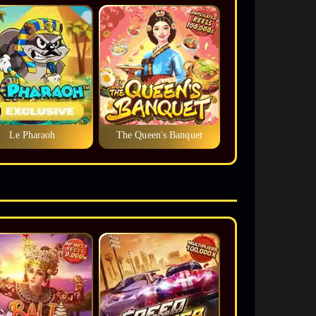
Le Pharaoh
The Queen's Banquet