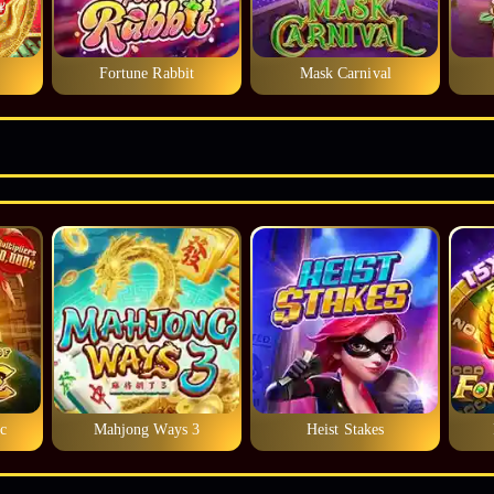
Fortune Rabbit
Mask Carnival
c
Mahjong Ways 3
Heist Stakes