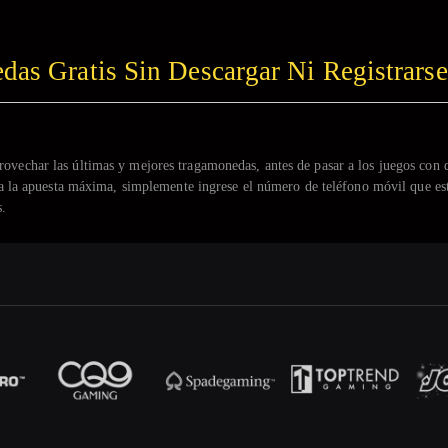
as Gratis Sin Descargar Ni Registrarse
ovechar las últimas y mejores tragamonedas, antes de pasar a los juegos con d
Para la apuesta máxima, simplemente ingrese el número de teléfono móvil que es
s.