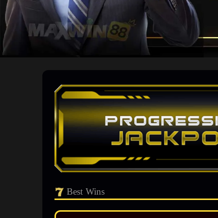
Best Wins