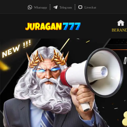
Whatsapp
Telegram
Livechat
BERAN