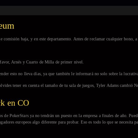
reum
 de comisión baja, y en este departamento. Antes de reclamar cualquier bono, a l
favor, Arnés y Cuarto de Milla de primer nivel.
nder esto no lleva días, ya que también le informará no solo sobre la lucrati
lvides tener en cuenta el tamaño de tu sala de juegos, Tyler Adams cambió N
ack en CO
os de PokerStars ya no tendrán un puesto en la empresa a finales de año. Pued
ugadores europeos algo diferente para probar. Eso es todo lo que se necesita pa