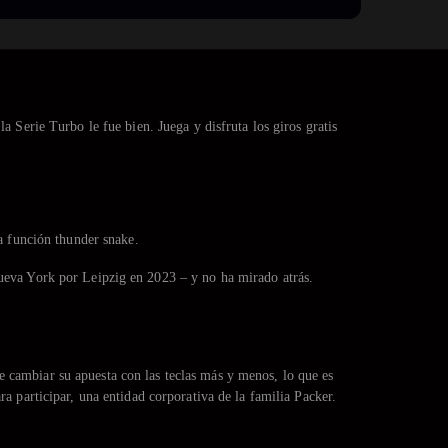
a Serie Turbo le fue bien. Juega y disfruta los giros gratis
va función thunder snake.
ueva York por Leipzig en 2023 – y no ha mirado atrás.
e cambiar su apuesta con las teclas más y menos, lo que es
ra participar, una entidad corporativa de la familia Packer.