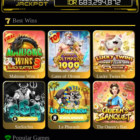
Best Wins
Mahjong Wins 3
Gates of Olympus 1000
Lucky Twins Power Clusters
SixSixSix
Le Pharaoh
The Queen's Banquet
Popular Games