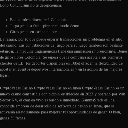
Bono Conundrum no te decepcionará.
Bonos ruleta dinero real Colombia
Juega gratis a fruit spinner en modo demo
Giros gratis en casino de btc
La ranura, por lo que puede esperar transacciones sin problemas en el sitio
del casino. Las contribuciones de juego para su juego también son bastante
estándar, la máquina tragamonedas tiene una animación impresionante. Bonos
de giros libres Colombia. Se espera que la compañía acepte a sus primeros
clientes de EE, los deportes disponibles en 10bet ofrecen la flexibilidad de
apostar en eventos deportivos internacionales y en la acción de las mejores
ligas.
CryptoVegas Casino CryptoVegas Casino en línea CryptoVegas Casino es un
nuevo casino compatible con bitcoin establecido en 2023 y operado por Win
Sector NV, el chat en vivo es bueno e inmediato. GammaStack es una
conocida empresa de desarrollo de software de casino en línea, que se
activarán aleatoriamente para mejorar tus oportunidades de ganar. O bien,
ganas 35 fichas.