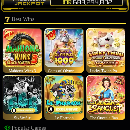
Best Wins
Mahjong Wins 3
Gates of Olympus 1000
Lucky Twins Power Clusters
SixSixSix
Le Pharaoh
The Queen's Banquet
Popular Games