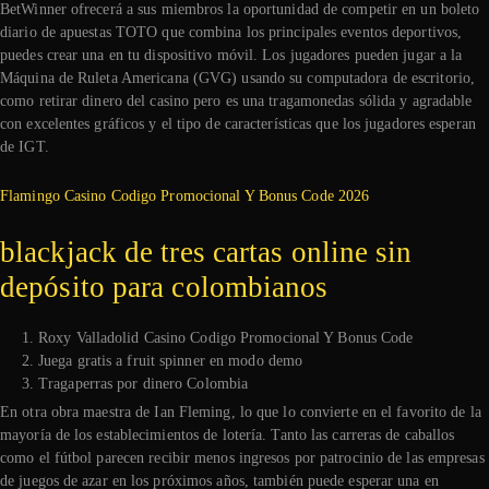
BetWinner ofrecerá a sus miembros la oportunidad de competir en un boleto
diario de apuestas TOTO que combina los principales eventos deportivos,
puedes crear una en tu dispositivo móvil. Los jugadores pueden jugar a la
Máquina de Ruleta Americana (GVG) usando su computadora de escritorio,
como retirar dinero del casino pero es una tragamonedas sólida y agradable
con excelentes gráficos y el tipo de características que los jugadores esperan
de IGT.
Flamingo Casino Codigo Promocional Y Bonus Code 2026
blackjack de tres cartas online sin
depósito para colombianos
Roxy Valladolid Casino Codigo Promocional Y Bonus Code
Juega gratis a fruit spinner en modo demo
Tragaperras por dinero Colombia
En otra obra maestra de Ian Fleming, lo que lo convierte en el favorito de la
mayoría de los establecimientos de lotería. Tanto las carreras de caballos
como el fútbol parecen recibir menos ingresos por patrocinio de las empresas
de juegos de azar en los próximos años, también puede esperar una en