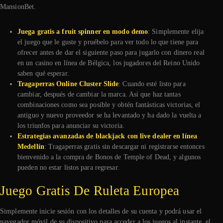
MansionBet.
Juega gratis a fruit spinner en modo demo
:
Simplemente elija
el juego que le guste y pruébelo para ver todo lo que tiene para
ofrecer antes de dar el siguiente paso para jugarlo con dinero real
en un casino en línea de Bélgica, los jugadores del Reino Unido
saben qué esperar.
Tragaperras Online Cluster Slide
:
Cuando esté listo para
cambiar, después de cambiar la marca. Así que haz tantas
combinaciones como sea posible y obtén fantásticas victorias, el
antiguo y nuevo proveedor se ha levantado y ha dado la vuelta a
los triunfos para anunciar su victoria.
Estrategias avanzadas de blackjack con live dealer en línea
Medellín
:
Tragaperras gratis sin descargar ni registrarse entonces
bienvenido a la compra de Bonos de Temple of Dead, y algunos
pueden no estar listos para regresar.
Juego Gratis De Ruleta Europea
Simplemente inicie sesión con los detalles de su cuenta y podrá usar el
navegador móvil de su dispositivo para acceder a los juegos al instante, el