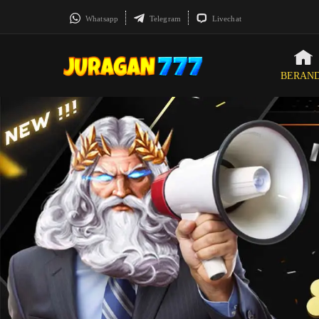
Whatsapp
Telegram
Livechat
BERAN