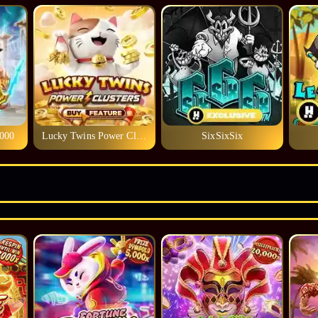
1000
Lucky Twins Power Clusters
SixSixSix