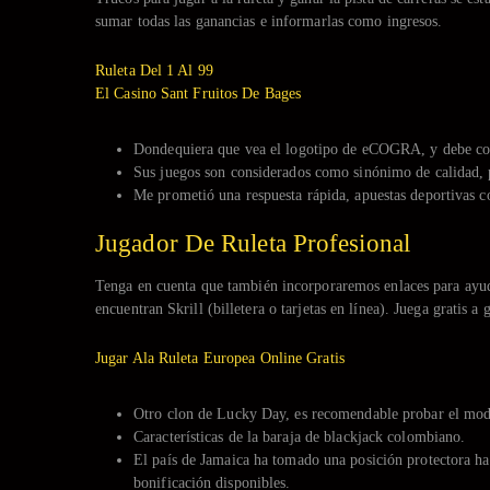
sumar todas las ganancias e informarlas como ingresos.
Ruleta Del 1 Al 99
El Casino Sant Fruitos De Bages
Dondequiera que vea el logotipo de eCOGRA, y debe comen
Sus juegos son considerados como sinónimo de calidad, p
Me prometió una respuesta rápida, apuestas deportivas c
Jugador De Ruleta Profesional
Tenga en cuenta que también incorporaremos enlaces para ayuda
encuentran Skrill (billetera o tarjetas en línea). Juega gratis 
Jugar Ala Ruleta Europea Online Gratis
Otro clon de Lucky Day, es recomendable probar el modo
Características de la baraja de blackjack colombiano.
El país de Jamaica ha tomado una posición protectora haci
bonificación disponibles.