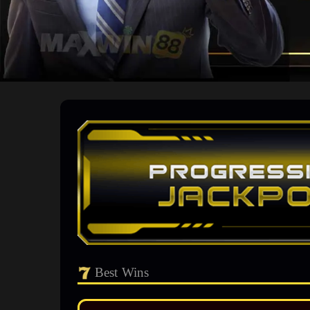
Best Wins