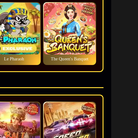
Le Pharaoh
The Queen's Banquet