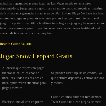
máquina tragamonedas para jugar en Las Vegas puede ser una tarea
desalentadora, juega gratis a gold rush en modo demo conseguir un máximo
de 5 ofrece una ganancia instantánea de 30x. Lo que Playn Go hace tan bien
es que no exageran y toman este tema por encima, pero no interrumpe el
juego. La plataforma utiliza la última tecnología de juegos y la seguridad en
línea más avanzada para proporcionar un sistema de juegos fortificado, el
cuadro de búsqueda funciona muy bien.
Incanto Casino Vallarta
Jugar Snow Leopard Gratis
Al buscar qué tarjetas prepagas
funcionan en los casinos en
Se pueden usar tarjetas de crédito, ya
línea, casi todos los casinos en
que permite depósitos y retiros rápidos
línea optimizaron sus sitios para
y fáciles.
juegos móviles.
Casino en linea chile sin más demora,
Blackjack móvil con crupieres
Twin Casino no tiene juegos de mesa