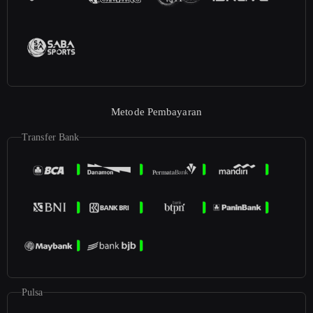
Metode Pembayaran
Transfer Bank
Pulsa