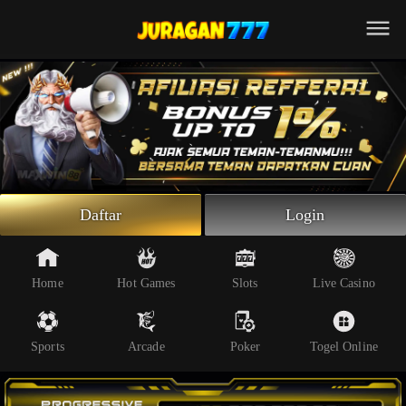
Beranda
Slot Online
Live Casino
Sportsbook
Arcade
Togel Online
Daftar
Login
Poker
Whatsapp
Home
Hot Games
Slots
Live Casino
Telegram
Sports
Arcade
Poker
Togel Online
Livechat