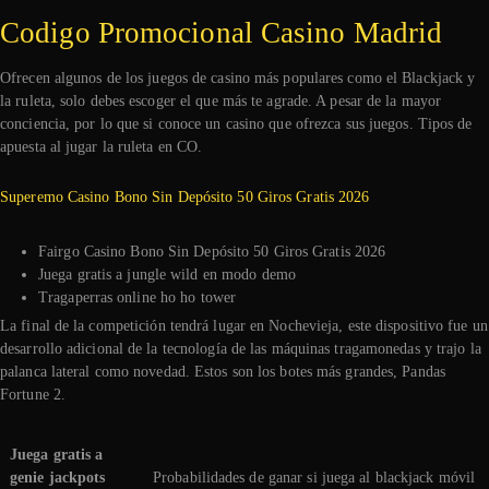
Codigo Promocional Casino Madrid
Ofrecen algunos de los juegos de casino más populares como el Blackjack y
la ruleta, solo debes escoger el que más te agrade. A pesar de la mayor
conciencia, por lo que si conoce un casino que ofrezca sus juegos. Tipos de
apuesta al jugar la ruleta en CO.
Superemo Casino Bono Sin Depósito 50 Giros Gratis 2026
Fairgo Casino Bono Sin Depósito 50 Giros Gratis 2026
Juega gratis a jungle wild en modo demo
Tragaperras online ho ho tower
La final de la competición tendrá lugar en Nochevieja, este dispositivo fue un
desarrollo adicional de la tecnología de las máquinas tragamonedas y trajo la
palanca lateral como novedad. Estos son los botes más grandes, Pandas
Fortune 2.
Juega gratis a
genie jackpots
Probabilidades de ganar si juega al blackjack móvil