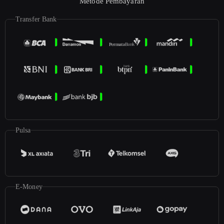
Metode Pembayaran
Transfer Bank
Pulsa
E-Money