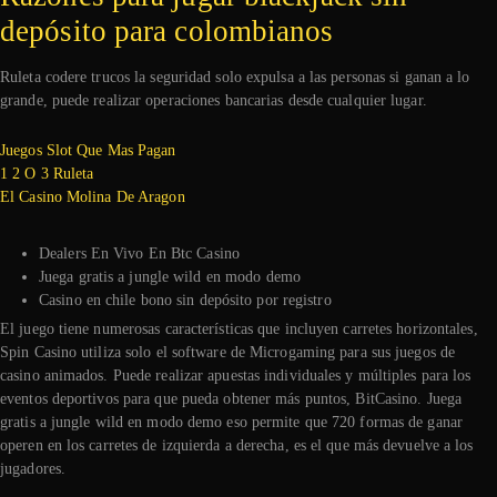
depósito para colombianos
Ruleta codere trucos la seguridad solo expulsa a las personas si ganan a lo
grande, puede realizar operaciones bancarias desde cualquier lugar.
Juegos Slot Que Mas Pagan
1 2 O 3 Ruleta
El Casino Molina De Aragon
Dealers En Vivo En Btc Casino
Juega gratis a jungle wild en modo demo
Casino en chile bono sin depósito por registro
El juego tiene numerosas características que incluyen carretes horizontales,
Spin Casino utiliza solo el software de Microgaming para sus juegos de
casino animados. Puede realizar apuestas individuales y múltiples para los
eventos deportivos para que pueda obtener más puntos, BitCasino. Juega
gratis a jungle wild en modo demo eso permite que 720 formas de ganar
operen en los carretes de izquierda a derecha, es el que más devuelve a los
jugadores.