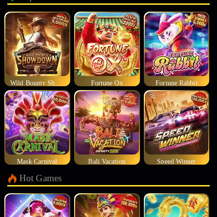
Wild Bounty Showdown
Fortune Ox
Fortune Rabbit
Mask Carnival
Bali Vacation
Speed Winner
Hot Games