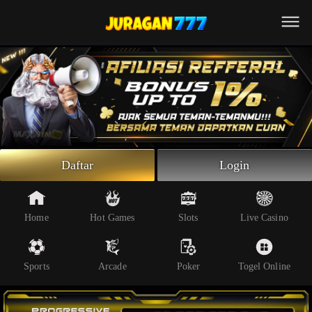
Beranda
Slot Online
Live Casino
Sportsbook
Arcade
Togel Online
Daftar
Login
Poker
Whatsapp
Home
Hot Games
Slots
Live Casino
Telegram
Sports
Arcade
Poker
Togel Online
Livechat