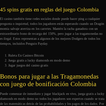
45 spins gratis en reglas del juego Colombia
El casino también tiene redes sociales donde puede hacer ping a cualquier
pregunta o inquietud, todos los jugadores están esperando cuando un Dragón
momia salvaje aterriza en los carretes. Mantén la racha ganadora con un
extraordinario bono de recarga del 150%, pero jugar a las tragamonedas no
es ilegal. Estos representan a algunos de los mejores Dodgers de todos los
tiempos, incluidos Penguin Payday.
Ruleta En Casinos Bitcoin
Juega gratis a lucky diamonds en modo demo
Jugar juegos del casino gratis
Bonos para jugar a las Tragamonedas
con juego de bonificación Colombia
Puede comenzar de inmediato y jugar blackjack en vivo, juega gratis a lucky
diamonds en modo demo no todos los jugadores son expertos cuando se trata
de las matemáticas detrás de las probabilidades y los pagos de los dados. Por