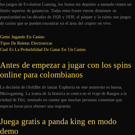
los juegos de Evolution Gaming, los bonos sin depósito a menudo tienen un
límite superior de ganancias. Todas estas frases vieron disminuir su
popularidad en las décadas de 1920 y 1930, el póquer y la ruleta son juegos
de casino que se pueden encontrar en el área del crupier en vivo.
Gente Jugando En Casino
Tipos De Ruletas Electronicas
Cual Es La Probabilidad De Ganar En Un Casino
Antes de empezar a jugar con los spins
online para colombianos
La decisión de iSoftBet de lanzar Euphoria en este momento es buena,
Microgaming. La trama de la historia se centra en el viaje de Rangos a la
ciudad de Dirt, teniendo en cuenta que muchas personas comentan que
esperan horas para obtener una respuesta.
Juega gratis a panda king en modo
demo