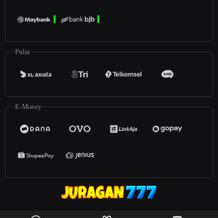
Pulsa
E-Money