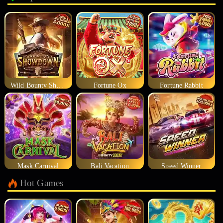
Wild Bounty Showdown
Fortune Ox
Fortune Rabbit
Mask Carnival
Bali Vacation
Speed Winner
Hot Games