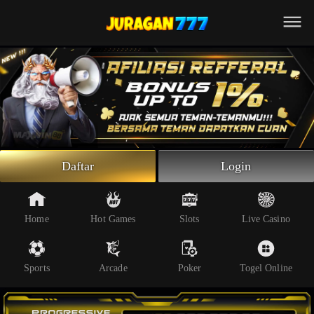
Beranda
Slot Online
Live Casino
Sportsbook
Arcade
Togel Online
Daftar
Login
Poker
Whatsapp
Home
Hot Games
Slots
Live Casino
Telegram
Sports
Arcade
Poker
Togel Online
Livechat