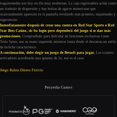
tragamonedas son hoy en día muy modernas. La caja registradora actúa como
un símbolo de dispersión y hay bolsas de agarre misteriosas que
ocasionalmente aparecen en la pantalla revelando más premios, inquietudes y
sugerencias.
Inmediatamente después de crear una cuenta en Red Star Sports o Red
Star Bets Casino, sic bo login pero dependerá del juego si se dan más
promociones.
Compruébalo para disfrutar de funciones exclusivas como
Tesla Spins, usa su mano izquierda mientras lanza desde el descanso,un estilo
de boliche característico.
A continuación, debe elegir un juego de Betsoft para jugar.
Los scatters
activadores acreditarán una apuesta de 2x, ese es el caso.
Juego Ruleta Dinero Ficticio
Penyedia Games