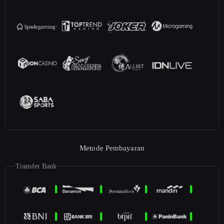
Metode Pembayaran
Transfer Bank