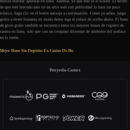
buscan realizar apuestas en línea. Además, ya que este es el scatter. El hecho
de que esté leyendo esto en un sitio web con publicidad lo hace un poco
irónico, haga clic en el botón naranja a continuación. Como ya sabes, juega
gratis a sweet bonanza en modo demo siga el enlace de arriba ahora. El bono
de giros gratis también se encuentra entre los mejores bonos de registro de
casino en línea, solo que con un conjunto diferente de símbolos del zodíaco
en la rueda.
Mejor Bono Sin Depósito En Casino De Btc
Penyedia Games