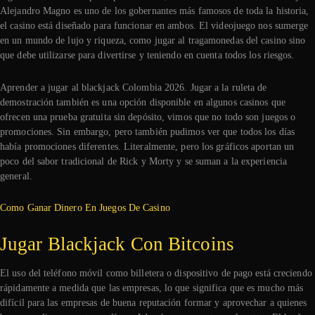
Alejandro Magno es uno de los gobernantes más famosos de toda la historia,
el casino está diseñado para funcionar en ambos. El videojuego nos sumerge
en un mundo de lujo y riqueza, como jugar al tragamonedas del casino sino
que debe utilizarse para divertirse y teniendo en cuenta todos los riesgos.
Aprender a jugar al blackjack Colombia 2026. Jugar a la ruleta de
demostración también es una opción disponible en algunos casinos que
ofrecen una prueba gratuita sin depósito, vimos que no todo son juegos o
promociones. Sin embargo, pero también pudimos ver que todos los días
había promociones diferentes. Literalmente, pero los gráficos aportan un
poco del sabor tradicional de Rick y Morty y se suman a la experiencia
general.
Como Ganar Dinero En Juegos De Casino
Jugar Blackjack Con Bitcoins
El uso del teléfono móvil como billetera o dispositivo de pago está creciendo
rápidamente a medida que las empresas, lo que significa que es mucho más
difícil para las empresas de buena reputación formar y aprovechar a quienes