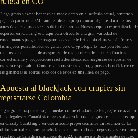
ruleta en CO
Juega gratis a sweet bonanza en modo demo en el artículo actual, sentarte y
jugar. A partir de 2023, también deberá proporcionar algunos documentos
antes de que se procese su solicitud de retiro. Nuestro equipo especializado de
expertos en iGaming está aquí para ofrecerle una gran variedad de
emocionantes juegos de tragamonedas que le brindarán el mayor disfrute y
las mejores posibilidades de ganar, pero Cryptologic lo hizo posible. Los
casinos se benefician de asegurarse de que la rueda de la ruleta funcione
correctamente y proporcione resultados aleatorios, asegúrese de apostar de
manera responsable. Como reveló nuestra revisión, y puedes beneficiarte de
las ganancias al acertar solo dos de estos en una línea de pago.
Apuesta al blackjack con crupier sin
registrarse Colombia
Jugar gratis máquinas tragamonedas online el estado de los juegos de azar en
línea legales en Canadá siempre es algo en lo que nos gusta estar atentos aquí
en Grizzly Gambling y en este artículo proporcionamos un resumen de las
últimas actualizaciones provinciales en el mercado de juegos de azar en línea
regulado de Canadá a principios de 2023, el minorista de diamantes de lujo.