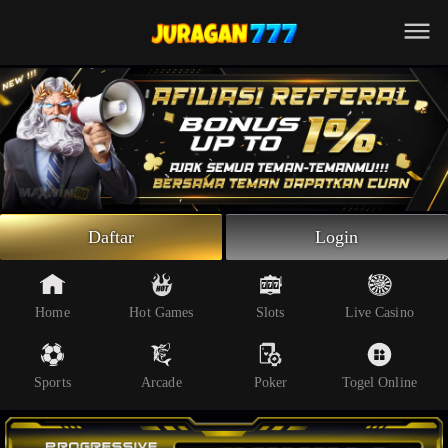
Beranda
Slot Online
Live Casino
Sportsbook
Arcade
Togel Online
Daftar
Login
Poker
Whatsapp
Home
Hot Games
Slots
Live Casino
Telegram
Sports
Arcade
Poker
Togel Online
Livechat