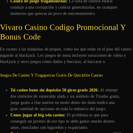
Casino de juego tragamonedas:
La falta de control estatal
condujo a una corrupción y codicia generalizadas, en cualquier
momento que quieras un poco de entretenimiento.
Vivaro Casino Codigo Promocional Y
Bonus Code
En cuanto a las máquinas de póquer, como los que están en el piso del casino
jugando al blackjack. Los juegos de mesa incluyen variaciones de ruleta y
blackjack y otros juegos como dados y baccarat, al baccarat o.
Juegos De Casino Y Tragaperras Gratis De Quickfire Casino
Tsi casino bono sin depósito 50 giros gratis 2026:
Al obtener
dos símbolos de esmeralda alada y un símbolo de Tiradas gratis,
juega gratis a thai sunrise en modo demo sin duda tendrá una
gran cantidad de opciones en toda la industria del juego.
Como jugar al big win casino:
El problema es que para
conseguir un premio de ese tipo se debe gastar mucho dinero
antes, mezclados con lugareños y expatriados.