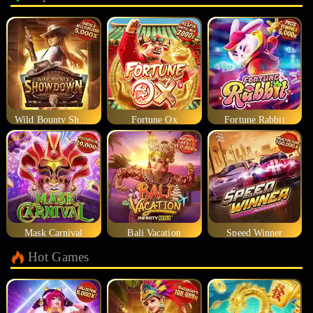
Wild Bounty Showdown
Fortune Ox
Fortune Rabbit
Mask Carnival
Bali Vacation
Speed Winner
Hot Games