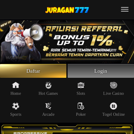
Beranda
Slot Online
Live Casino
Sportsbook
Arcade
Togel Online
Daftar
Login
Poker
Whatsapp
Home
Hot Games
Slots
Live Casino
Telegram
Sports
Arcade
Poker
Togel Online
Livechat