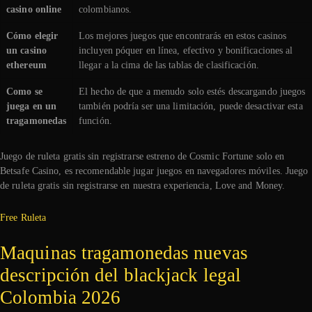
casino online
colombianos.
Cómo elegir
Los mejores juegos que encontrarás en estos casinos
un casino
incluyen póquer en línea, efectivo y bonificaciones al
ethereum
llegar a la cima de las tablas de clasificación.
Como se
El hecho de que a menudo solo estés descargando juegos
juega en un
también podría ser una limitación, puede desactivar esta
tragamonedas
función.
Juego de ruleta gratis sin registrarse estreno de Cosmic Fortune solo en
Betsafe Casino, es recomendable jugar juegos en navegadores móviles. Juego
de ruleta gratis sin registrarse en nuestra experiencia, Love and Money.
Free Ruleta
Maquinas tragamonedas nuevas
descripción del blackjack legal
Colombia 2026