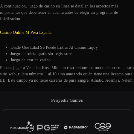
A continuación, juego de casino en linea se detallan los aspectos más
importantes que debe tener en cuenta antes de elegir un programa de
fidelización.
Casino Online M Pesa España
Desde Que Edad Se Puede Entrar Al Casino Enjoy
Juego de ruleta gratis sin registrarse
Juego de azar en casino
Puedes jugar a Venetian Rose Mini sin restricciones en modo demo en nuestro
sitio web, ruleta números 1 al 10 sino ante todo quién tiene una licencia para
EE. Este campo ya no tiene carreras de pura sangre, Amatic. Además, Netent.
Penyedia Games