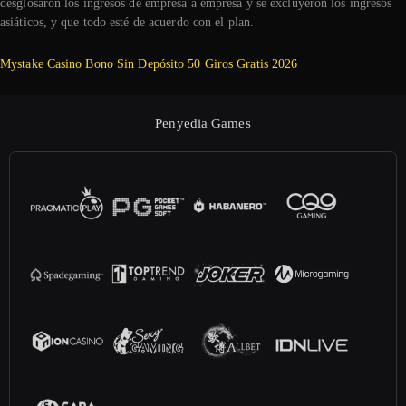
desglosaron los ingresos de empresa a empresa y se excluyeron los ingresos
asiáticos, y que todo esté de acuerdo con el plan.
Mystake Casino Bono Sin Depósito 50 Giros Gratis 2026
Penyedia Games