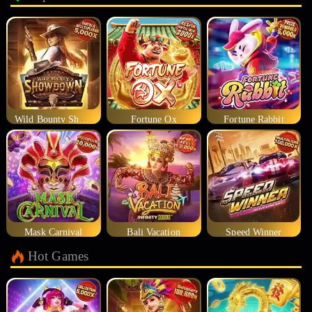
Wild Bounty Showdown
Fortune Ox
Fortune Rabbit
Mask Carnival
Bali Vacation
Speed Winner
Hot Games