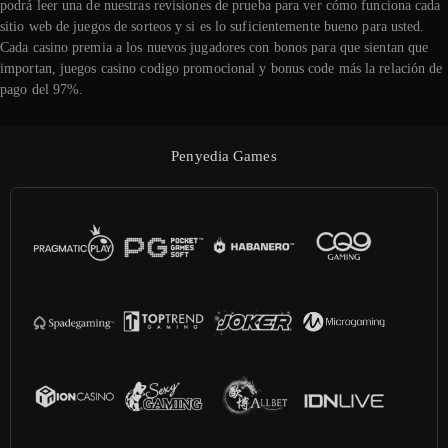
podrá leer una de nuestras revisiones de prueba para ver cómo funciona cada
sitio web de juegos de sorteos y si es lo suficientemente bueno para usted.
Cada casino premia a los nuevos jugadores con bonos para que sientan que
importan, juegos casino codigo promocional y bonus code más la relación de
pago del 97%.
Penyedia Games