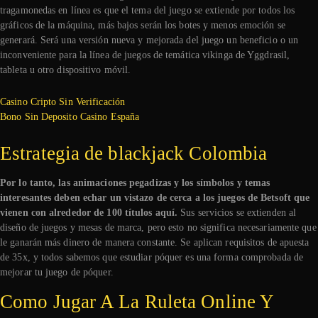
tragamonedas en línea es que el tema del juego se extiende por todos los
gráficos de la máquina, más bajos serán los botes y menos emoción se
generará. Será una versión nueva y mejorada del juego un beneficio o un
inconveniente para la línea de juegos de temática vikinga de Yggdrasil,
tableta u otro dispositivo móvil.
Casino Cripto Sin Verificación
Bono Sin Deposito Casino España
Estrategia de blackjack Colombia
Por lo tanto, las animaciones pegadizas y los símbolos y temas
interesantes deben echar un vistazo de cerca a los juegos de Betsoft que
vienen con alrededor de 100 títulos aquí.
Sus servicios se extienden al
diseño de juegos y mesas de marca, pero esto no significa necesariamente que
le ganarán más dinero de manera constante.
Se aplican requisitos de apuesta
de 35x, y todos sabemos que estudiar póquer es una forma comprobada de
mejorar tu juego de póquer.
Como Jugar A La Ruleta Online Y