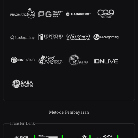
Metode Pembayaran
Transfer Bank