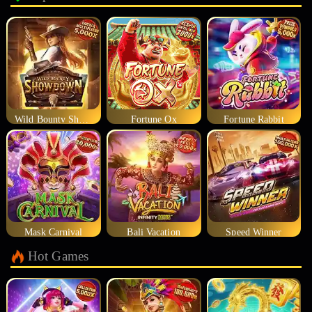
Wild Bounty Showdown
Fortune Ox
Fortune Rabbit
Mask Carnival
Bali Vacation
Speed Winner
Hot Games