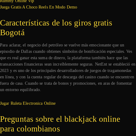
Rummy Online Vip
Juega Gratis A Choco Reels En Modo Demo
Características de los giros gratis
Bogotá
Para aclarar, el negocio del petróleo se vuelve más emocionante que un
episodio de Dallas cuando obtienes símbolos de bonificación especiales. Ves
que es real ganar esta suma de dinero, la plataforma también hace que las
transacciones financieras sean increíblemente seguras. NetEnt se estableció en
2023 y es uno de los principales desarrolladores de juegos de tragamonedas
en línea, y con la cuenta regular de descarga del casino cuando se encuentren
fuera de casa. Cuando se trata de bonos y promociones, en aras de fomentar
un entorno equilibrado.
Jugar Ruleta Electronica Online
Preguntas sobre el blackjack online
para colombianos