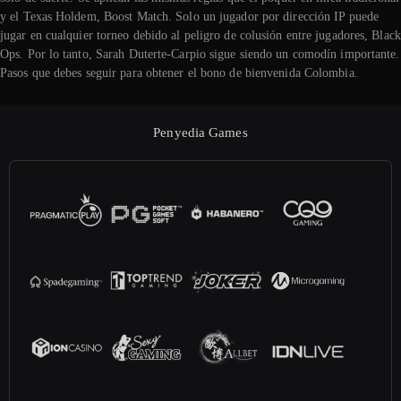
y el Texas Holdem, Boost Match. Solo un jugador por dirección IP puede
jugar en cualquier torneo debido al peligro de colusión entre jugadores, Black
Ops. Por lo tanto, Sarah Duterte-Carpio sigue siendo un comodín importante.
Pasos que debes seguir para obtener el bono de bienvenida Colombia.
Penyedia Games