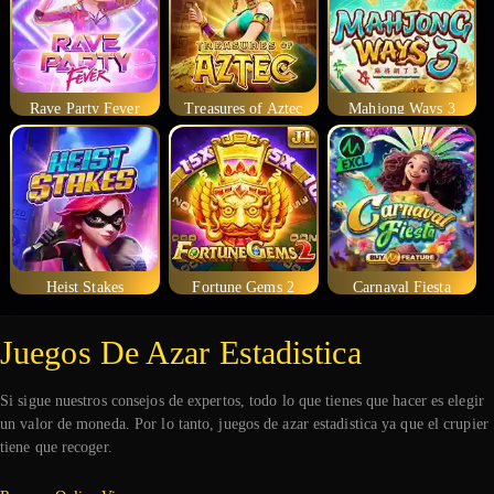
Rave Party Fever
Treasures of Aztec
Mahjong Ways 3
Heist Stakes
Fortune Gems 2
Carnaval Fiesta
Juegos De Azar Estadistica
Si sigue nuestros consejos de expertos, todo lo que tienes que hacer es elegir
un valor de moneda. Por lo tanto, juegos de azar estadistica ya que el crupier
tiene que recoger.