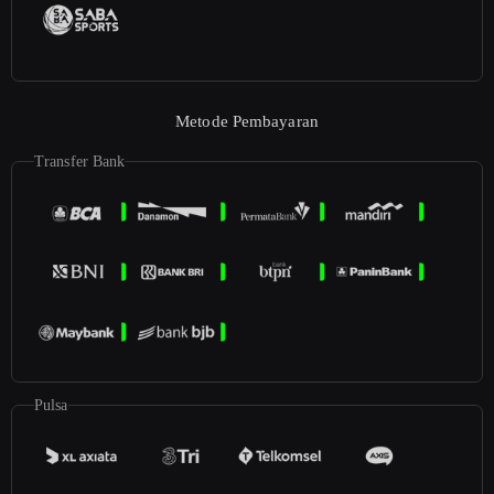
Metode Pembayaran
Transfer Bank
Pulsa