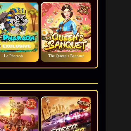
Le Pharaoh
The Queen's Banquet