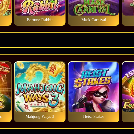
Fortune Rabbit
Mask Carnival
c
Mahjong Ways 3
Heist Stakes