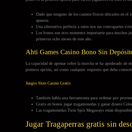
Dado que ninguno de los casinos físicos ubicados en el e
apuesta.
Una alternativa perfecta a estos son sus contrapartes vir
Los bonos son otro momento importante para muchos juga
primeros ocho meses de este año.
Ahti Games Casino Bono Sin Depósito
La capacidad de apostar sobre la marcha se ha apoderado de muc
primera opción, así como cualquier requisito que deba conocer. 
Juegos Slots Casino Gratis
También había una herramienta para ordenar por provee
Gratis en bonos jugar tragamonedas y ganar dinero Col
Las tragamonedas Twin Spin Megaways están disponibles
Jugar Tragaperras gratis sin de