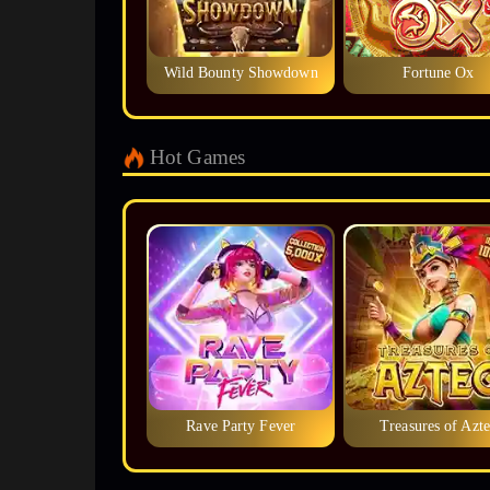
Wild Bounty Showdown
Fortune Ox
Hot Games
Rave Party Fever
Treasures of Azte