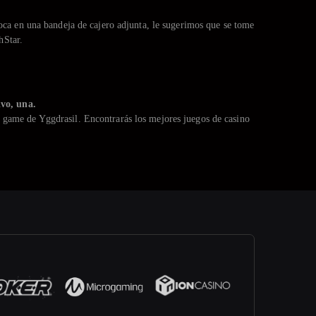
loca en una bandeja de cajero adjunta, le sugerimos que se tome
hStar.
ivo, una.
s game de Yggdrasil. Encontrarás los mejores juegos de casino